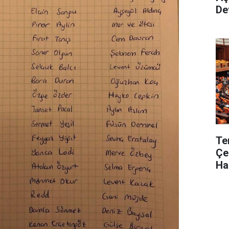
De
Te
Çe
Ha