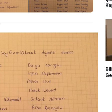
Ka
Bi
Ge