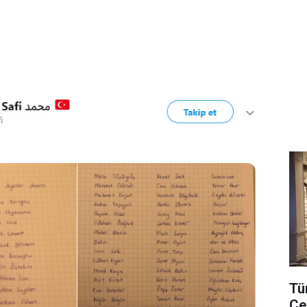
Tü
Çe