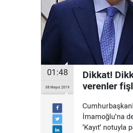
01:48
Dikkat! Dik
verenler fiş
08 Mayıs 2019
Cumhurbaşkanlığ
İmamoğlu'na des
'Kayıt' notuyla p