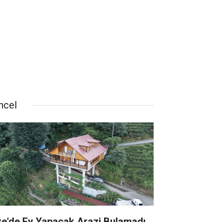
ncel
ze'de Ev Yapacak Arazi Bulamadı,