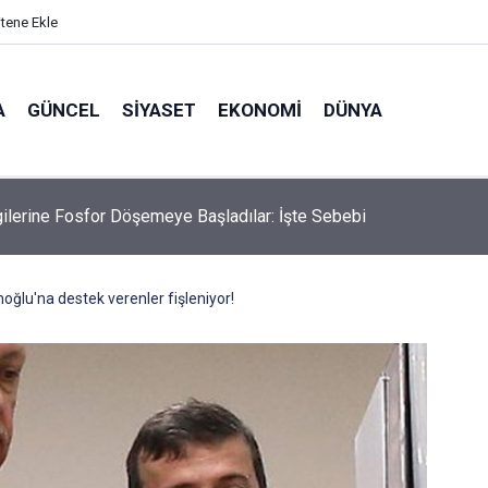
itene Ekle
A
GÜNCEL
SIYASET
EKONOMI
DÜNYA
gilerine Fosfor Döşemeye Başladılar: İşte Sebebi
oğlu'na destek verenler fişleniyor!