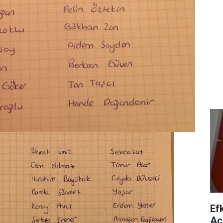
Ef
Aç