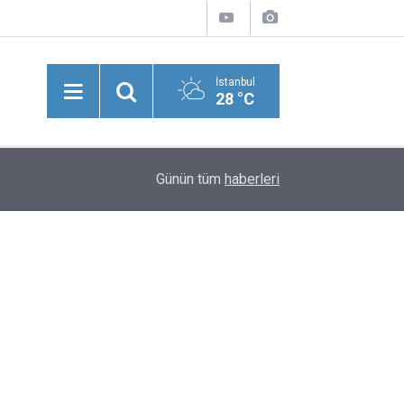
İstanbul
28 °C
13:13
Türk Tekstil Ve Dekorasyon Devi Çekiliyor: Tüm
Günün tüm
haberleri