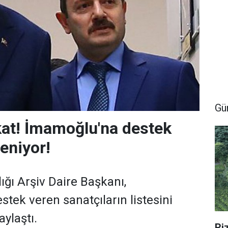
Gü
kat! İmamoğlu'na destek
leniyor!
ı Arşiv Daire Başkanı,
tek veren sanatçıların listesini
aylaştı.
Ri