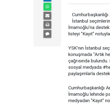
Cumhurbaşkanlığı 
İstanbul seçimleri
İmamoğlu'na destek v
listeyi "Kayıt" notuyla
YSK'nın İstanbul seçi
konuşmada "Artık he
çağrısında bulundu.
sosyal medyada #herş
paylaşımlarla destek
Cumhurbaşkanlığı Ar
İmamoğlu lehinde pay
medyadan "Kayıt" not