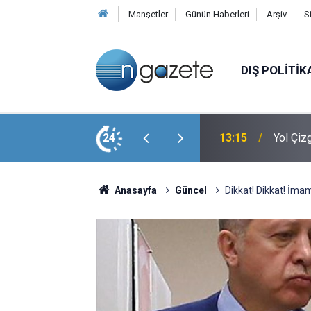
Manşetler
Günün Haberleri
Arşiv
S
DIŞ POLITIK
dı, Yol Üzerine Yaptı
24
13:15
Yol Çiz
Anasayfa
Güncel
Dikkat! Dikkat! İmam