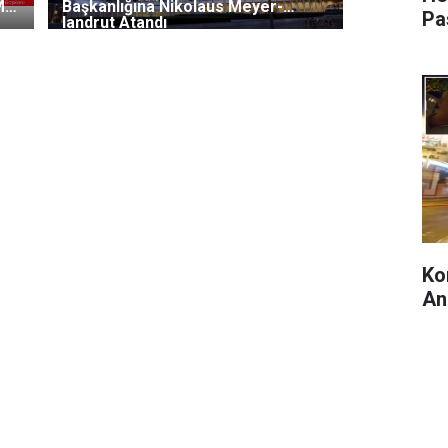
M
Başkanlığına Nikolaus Meyer-
Pa
landrut Atandı
Ko
An