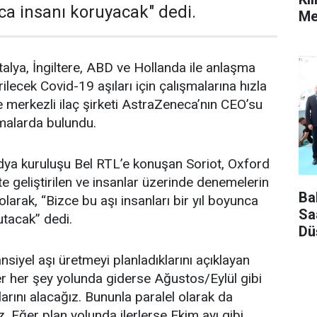
nca insanı koruyacak" dedi.
Mes
talya, İngiltere, ABD ve Hollanda ile anlaşma
rilecek Covid-19 aşıları için çalışmalarına hızla
 merkezli ilaç şirketi AstraZeneca’nın CEO’su
malarda bulundu.
dya kuruluşu Bel RTL’e konuşan Soriot, Oxford
ikte geliştirilen ve insanlar üzerinde denemelerin
Ba
li olarak, “Bizce bu aşı insanları bir yıl boyunca
Sa
tacak” dedi.
Dü
siyel aşı üretmeyi planladıklarını açıklayan
er her şey yolunda giderse Ağustos/Eylül gibi
çlarını alacağız. Bununla paralel olarak da
. Eğer plan yolunda ilerlerse Ekim ayı gibi