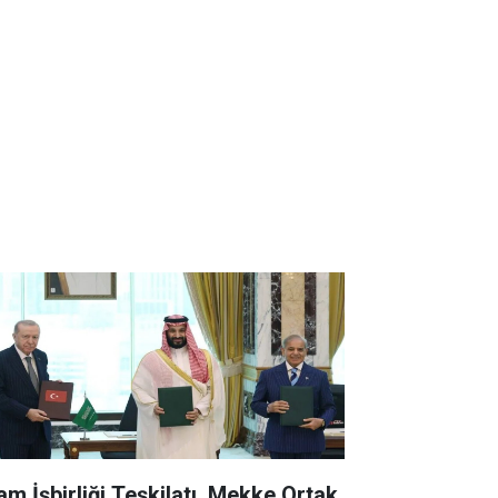
lam İşbirliği Teşkilatı, Mekke Ortak