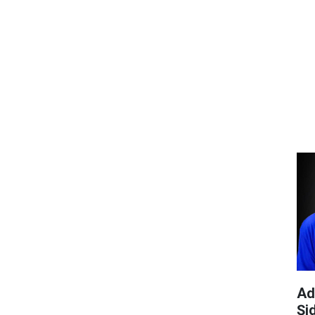
Ad
Şi