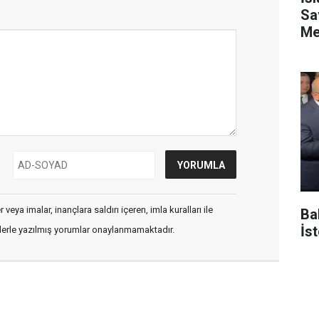
Sa
Me
veya imalar, inançlara saldırı içeren, imla kuralları ile
Ba
İs
flerle yazılmış yorumlar onaylanmamaktadır.