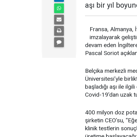
aşı bir yıl boyu
Fransa, Almanya, İ
imzalayarak gelişti
devam eden İngiltere
Pascal Soriot açıkla
Belçika merkezli me
Üniversitesi’yle birl
başladığı aşı ile ilgi
Covid-19’dan uzak tu
400 milyon doz potan
şirketin CEO’su, “Eğ
klinik testlerin sonu
üretime başlayacağız