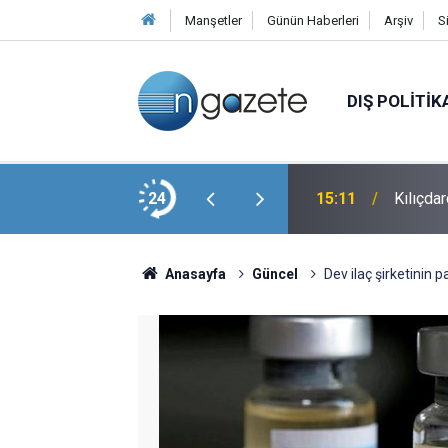
Manşetler
Günün Haberleri
Arşiv
S
DIŞ POLITIK
ayatını Kaybetti
24
15:11
Kılıçdar
Anasayfa
Güncel
Dev ilaç şirketinin p