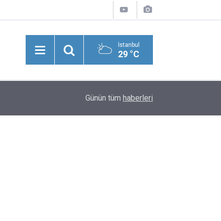
İstanbul
29 °C
15:09
Bakan Uraloğlu Müjdeyi Verdi! 7 Saatlik Yol 1 
Günün tüm
haberleri