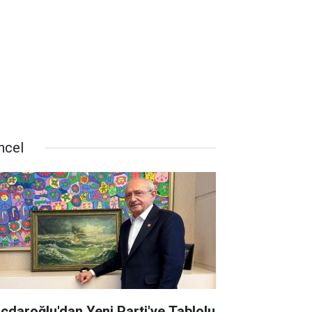
ncel
lıçdaroğlu'dan Yeni Parti'ye Tablolu