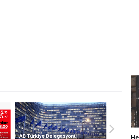
AB Türkiye Delegasyonu
He