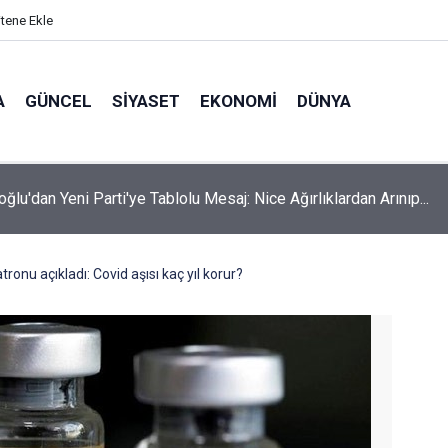
itene Ekle
A
GÜNCEL
SIYASET
EKONOMI
DÜNYA
oğlu'dan Yeni Parti'ye Tablolu Mesaj: Nice Ağırlıklardan Arınıp...
atronu açıkladı: Covid aşısı kaç yıl korur?