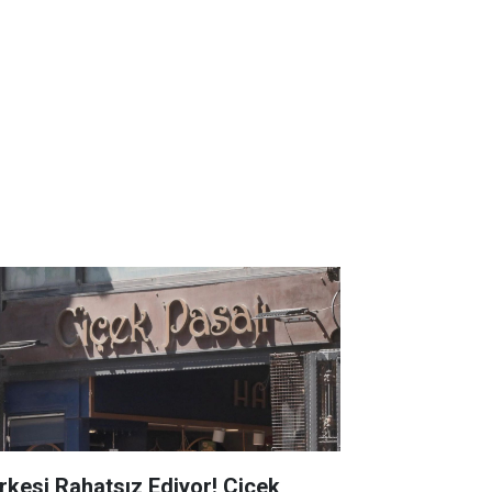
rkesi Rahatsız Ediyor! Çiçek