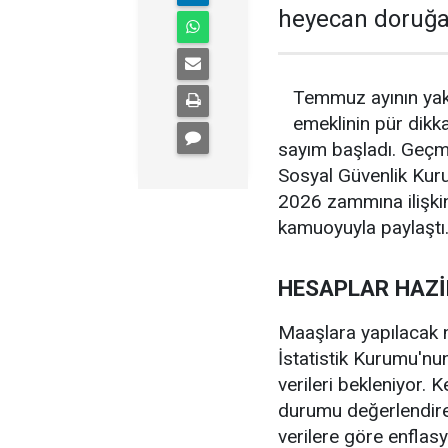
heyecan doruğa 
Temmuz ayının yak
emeklinin pür dik
sayım başladı. Geçmi
Sosyal Güvenlik Ku
2026 zammına ilişkin
kamuoyuyla paylaştı
HESAPLAR HAZİ
Maaşlara yapılacak n
İstatistik Kurumu'nu
verileri bekleniyor.
durumu değerlendiren
verilere göre enflas