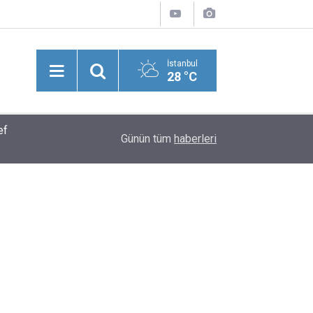
İstanbul
28 °C
ef
Kuşadası Operasyonunda Dikkat Çeken İsimler! 
12:11
Günün tüm
haberleri
Damadı Gözaltında