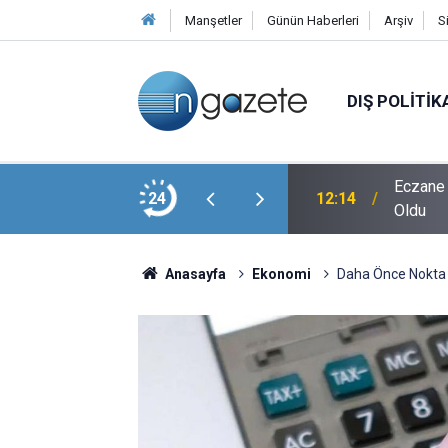
Manşetler
Günün Haberleri
Arşiv
S
DIŞ POLITIK
eki Burkay Karatepe Silahların Gömdüğü Yeri
Eczane 
24
12:14
Oldu
Anasayfa
Ekonomi
Daha Önce Nokta 