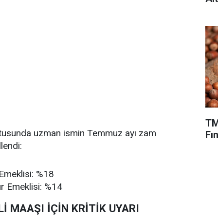
TM
ltusunda uzman ismin Temmuz ayı zam
Fın
lendi:
Emeklisi: %18
 Emeklisi: %14
İ MAAŞI İÇİN KRİTİK UYARI