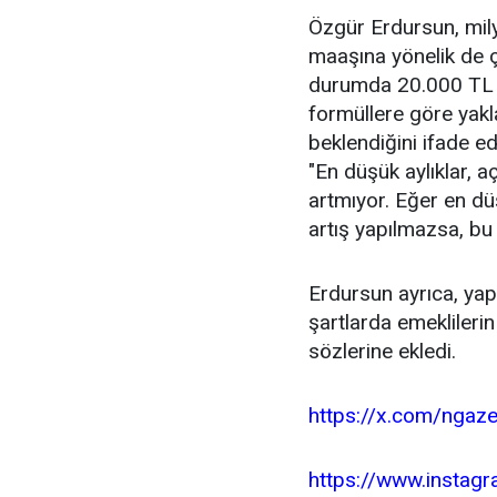
Özgür Erdursun, mily
maaşına yönelik de ç
durumda 20.000 TL o
formüllere göre yakl
beklendiğini ifade e
"En düşük aylıklar, 
artmıyor. Eğer en dü
artış yapılmazsa, b
Erdursun ayrıca, ya
şartlarda emekliler
sözlerine ekledi.
https://x.com/ngaz
https://www.insta