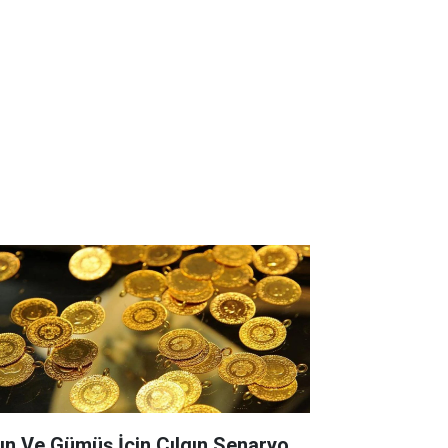
tın Ve Gümüş İçin Çılgın Senaryo