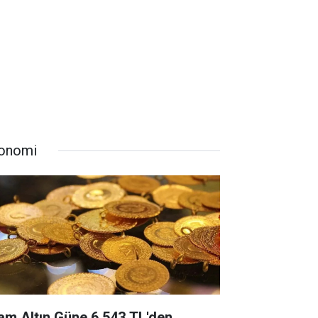
onomi
am Altın Güne 6.543 TL'den