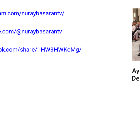
ram.com/nuraybasarantv/
e.com/@nuraybasarantv
book.com/share/1HW3HWKcMg/
Ay
De