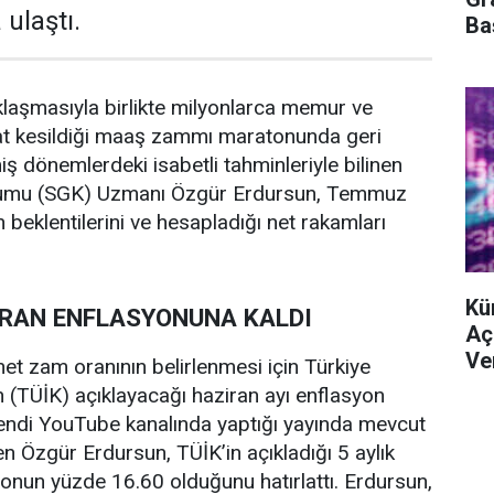
ulaştı.
Ba
laşmasıyla birlikte milyonlarca memur ve
kat kesildiği maaş zammı maratonunda geri
ş dönemlerdeki isabetli tahminleriyle bilinen
rumu (SGK) Uzmanı Özgür Erdursun, Temmuz
 beklentilerini ve hesapladığı net rakamları
.
Kü
RAN ENFLASYONUNA KALDI
Aç
Ve
et zam oranının belirlenmesi için Türkiye
n (TÜİK) açıklayacağı haziran ayı enflasyon
 Kendi YouTube kanalında yaptığı yayında mevcut
 Özgür Erdursun, TÜİK’in açıkladığı 5 aylık
yonun yüzde 16.60 olduğunu hatırlattı. Erdursun,