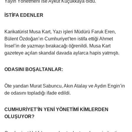
Yayın Yönetmeni ise Aykut Küçükkaya oldu.
İSTİFA EDENLER
Karikatürist Musa Kart, Yazı işleri Müdürü Faruk Eren,
Bülent Özdoğan’ın Cumhuriyet’ten istifa ettiği Ahmet
İnsel’in de yazmayı bırakacağı öğrenildi. Musa Kart
gazeteye açılan skandal davada aylarca hapis yatmıştı.
ODASINI BOŞALTANLAR:
Öte yandan Murat Sabuncu, Akın Atalay ve Aydın Engin’in
de odasını topladığı ifade edildi.
CUMHURİYET’İN YENİ YÖNETİMİ KİMLERDEN
OLUŞUYOR?