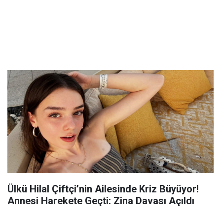
Ülkü Hilal Çiftçi’nin Ailesinde Kriz Büyüyor!
Annesi Harekete Geçti: Zina Davası Açıldı