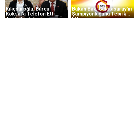
Kılıçdaroğlu, Burcu
Bakan Bak, Galatasaray'ın
Köksal’a Telefon Etti:
Şampiyonluğunu Tebrik
Açtık Sorduk
Etti