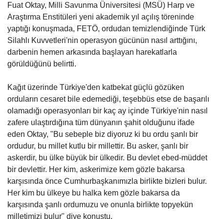
Fuat Oktay, Milli Savunma Üniversitesi (MSÜ) Harp ve
Araştırma Enstitüleri yeni akademik yıl açılış töreninde
yaptığı konuşmada, FETÖ, ordudan temizlendiğinde Türk
Silahlı Kuvvetleri'nin operasyon gücünün nasıl arttığını,
darbenin hemen arkasında başlayan harekatlarla
görüldüğünü belirtti.
Kağıt üzerinde Türkiye'den katbekat güçlü gözüken
orduların cesaret bile edemediği, teşebbüs etse de başarılı
olamadığı operasyonları bir kaç ay içinde Türkiye'nin nasıl
zafere ulaştırdığına tüm dünyanın şahit olduğunu ifade
eden Oktay, "Bu sebeple biz diyoruz ki bu ordu şanlı bir
ordudur, bu millet kutlu bir millettir. Bu asker, şanlı bir
askerdir, bu ülke büyük bir ülkedir. Bu devlet ebed-müddet
bir devlettir. Her kim, askerimize kem gözle bakarsa
karşısında önce Cumhurbaşkanımızla birlikte bizleri bulur.
Her kim bu ülkeye bu halka kem gözle bakarsa da
karşısında şanlı ordumuzu ve onunla birlikte topyekün
milletimizi bulur" diye konuştu.