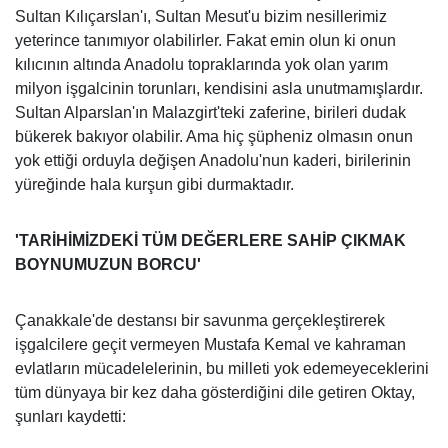
Sultan Kılıçarslan'ı, Sultan Mesut'u bizim nesillerimiz
yeterince tanımıyor olabilirler. Fakat emin olun ki onun
kılıcının altında Anadolu topraklarında yok olan yarım
milyon işgalcinin torunları, kendisini asla unutmamışlardır.
Sultan Alparslan'ın Malazgirt'teki zaferine, birileri dudak
bükerek bakıyor olabilir. Ama hiç şüpheniz olmasın onun
yok ettiği orduyla değişen Anadolu'nun kaderi, birilerinin
yüreğinde hala kurşun gibi durmaktadır.
'TARİHİMİZDEKİ TÜM DEĞERLERE SAHİP ÇIKMAK
BOYNUMUZUN BORCU'
Çanakkale'de destansı bir savunma gerçekleştirerek
işgalcilere geçit vermeyen Mustafa Kemal ve kahraman
evlatların mücadelelerinin, bu milleti yok edemeyeceklerini
tüm dünyaya bir kez daha gösterdiğini dile getiren Oktay,
şunları kaydetti: