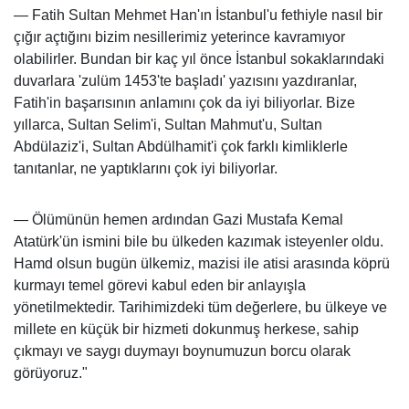
— Fatih Sultan Mehmet Han'ın İstanbul'u fethiyle nasıl bir
çığır açtığını bizim nesillerimiz yeterince kavramıyor
olabilirler. Bundan bir kaç yıl önce İstanbul sokaklarındaki
duvarlara 'zulüm 1453'te başladı' yazısını yazdıranlar,
Fatih'in başarısının anlamını çok da iyi biliyorlar. Bize
yıllarca, Sultan Selim'i, Sultan Mahmut'u, Sultan
Abdülaziz'i, Sultan Abdülhamit'i çok farklı kimliklerle
tanıtanlar, ne yaptıklarını çok iyi biliyorlar.
— Ölümünün hemen ardından Gazi Mustafa Kemal
Atatürk'ün ismini bile bu ülkeden kazımak isteyenler oldu.
Hamd olsun bugün ülkemiz, mazisi ile atisi arasında köprü
kurmayı temel görevi kabul eden bir anlayışla
yönetilmektedir. Tarihimizdeki tüm değerlere, bu ülkeye ve
millete en küçük bir hizmeti dokunmuş herkese, sahip
çıkmayı ve saygı duymayı boynumuzun borcu olarak
görüyoruz."