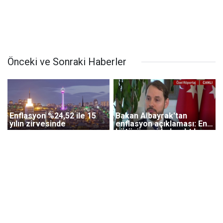
Önceki ve Sonraki Haberler
Enflasyon %24,52 ile 15
Bakan Albayrak'tan
yılın zirvesinde
enflasyon açıklaması: En
kötüyü geride bıraktık