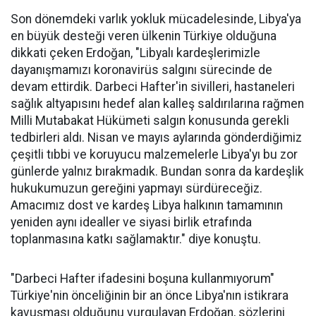
Son dönemdeki varlık yokluk mücadelesinde, Libya'ya
en büyük desteği veren ülkenin Türkiye olduğuna
dikkati çeken Erdoğan, "Libyalı kardeşlerimizle
dayanışmamızı koronavirüs salgını sürecinde de
devam ettirdik. Darbeci Hafter'in sivilleri, hastaneleri
sağlık altyapısını hedef alan kalleş saldırılarına rağmen
Milli Mutabakat Hükümeti salgın konusunda gerekli
tedbirleri aldı. Nisan ve mayıs aylarında gönderdiğimiz
çeşitli tıbbi ve koruyucu malzemelerle Libya'yı bu zor
günlerde yalnız bırakmadık. Bundan sonra da kardeşlik
hukukumuzun gereğini yapmayı sürdüreceğiz.
Amacımız dost ve kardeş Libya halkının tamamının
yeniden aynı idealler ve siyasi birlik etrafında
toplanmasına katkı sağlamaktır." diye konuştu.
"Darbeci Hafter ifadesini boşuna kullanmıyorum"
Türkiye'nin önceliğinin bir an önce Libya'nın istikrara
kavuşması olduğunu vurgulayan Erdoğan, sözlerini