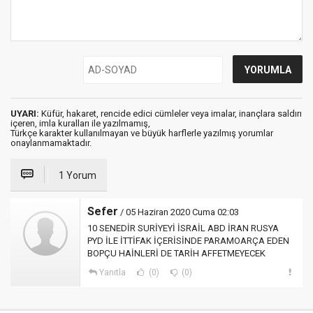
UYARI:
Küfür, hakaret, rencide edici cümleler veya imalar, inançlara saldırı
içeren, imla kuralları ile yazılmamış,
Türkçe karakter kullanılmayan ve büyük harflerle yazılmış yorumlar
onaylanmamaktadır.
1 Yorum
Sefer
/ 05 Haziran 2020 Cuma 02:03
10 SENEDİR SURİYEYİ İSRAİL ABD İRAN RUSYA
PYD İLE İTTİFAK İÇERİSİNDE PARAMOARÇA EDEN
BOPÇU HAİNLERİ DE TARİH AFFETMEYECEK
Yanıtla
(0)
(0)