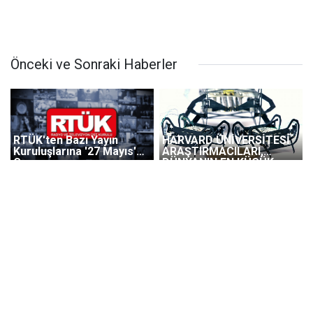
Önceki ve Sonraki Haberler
RTÜK'ten Bazı Yayın
HARVARD ÜNİVERSİTESİ
Kuruluşlarına '27 Mayıs'
ARAŞTIRMACILARI,
Cezası
DÜNYANIN EN KÜÇÜK
BÖCEK ROBOTLARINDAN
BİRİNİ ÜRETTİ