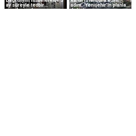
Dagi Giyim hisselerinde 3
Kanal İstanbul’a adım
ay süreyle tedbir
adım: ‘Yenişehir’in planları
uygulanacak
değişti