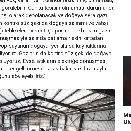
rı yok, yararı var. Aslında tesisin hiç olmaması,
k görülebilir. Çünkü tesisin olmaması durumunda
vahşi olarak depolanacak ve doğaya sera gazı
ın kontrolsüz şekilde doğaya salınımı ve vahşi
i tehlikeler mevcut. Çöpün içinde biriken gazın
dönüşmesiyle aslında patlama riskini ortadan
 çöp suyunun doğaya, yer altı su kaynaklarına
liyoruz. Gazların da kontrolsüz şekilde doğaya
oluyoruz. Evsel atıkların elektriğe dönüşmesi,
arın engellenmesi olarak bakarsak fazlasıyla
ğunu söyleyebiliriz."
Ma
Ol