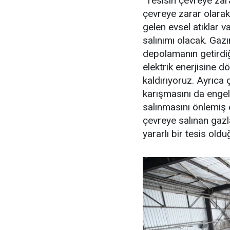
"Tesisin çevreye zara
çevreye zarar olara
gelen evsel atıklar 
salınımı olacak. Gaz
depolamanın getirdiğ
elektrik enerjisine 
kaldırıyoruz. Ayrıca
karışmasını da engel
salınmasını önlemiş 
çevreye salınan gazl
yararlı bir tesis oldu