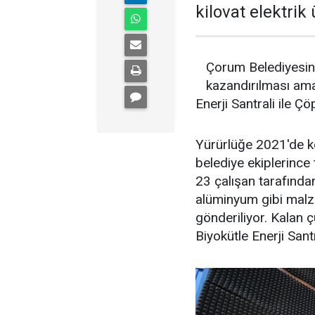
kilovat elektrik 
Çorum Belediyesini
kazandırılması ama
Enerji Santrali ile Ç
Yürürlüğe 2021'de k
belediye ekiplerince
23 çalışan tarafından 
alüminyum gibi malze
gönderiliyor. Kalan 
Biyokütle Enerji Santr