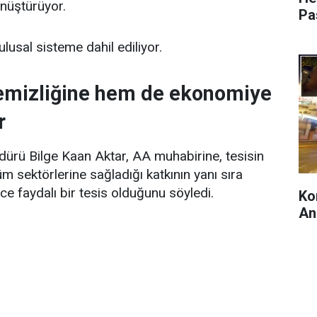
önüştürüyor.
Pa
ulusal sisteme dahil ediliyor.
emizliğine hem de ekonomiye
r
dürü Bilge Kaan Aktar, AA muhabirine, tesisin
m sektörlerine sağladığı katkının yanı sıra
e faydalı bir tesis olduğunu söyledi.
Ko
An