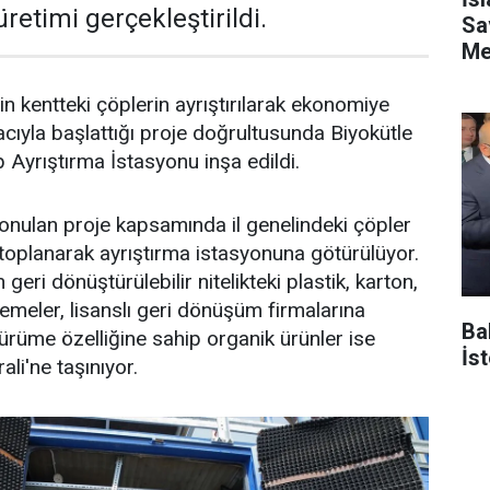
üretimi gerçekleştirildi.
Sa
Me
n kentteki çöplerin ayrıştırılarak ekonomiye
cıyla başlattığı proje doğrultusunda Biyokütle
öp Ayrıştırma İstasyonu inşa edildi.
onulan proje kapsamında il genelindeki çöpler
 toplanarak ayrıştırma istasyonuna götürülüyor.
geri dönüştürülebilir nitelikteki plastik, karton,
meler, lisanslı geri dönüşüm firmalarına
Ba
çürüme özelliğine sahip organik ürünler ise
İs
ali'ne taşınıyor.