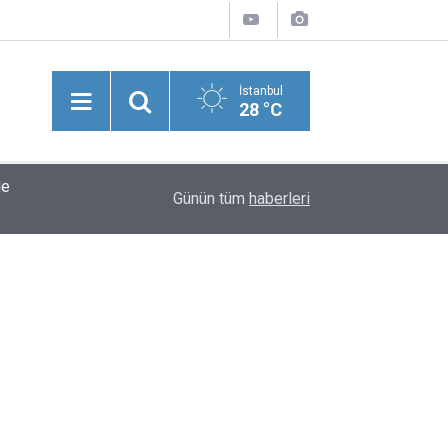
İstanbul
28 °C
le
15:06
Bakan Şimşek'ten Oğlu İçin İş İsteyen Yaşlı Kadı
Günün tüm
haberleri