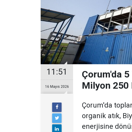
11:51
Çorum'da 5 
Milyon 250 B
16 Mayıs 2026
Çorum'da toplan
organik atık, Bi
enerjisine dönü