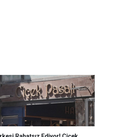
rkesi Rahatsız Ediyor! Çiçek