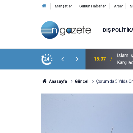
Manşetler
Günün Haberleri
Arşiv
S
DIŞ POLITIK
İslam İ
 Saatlik Yol 1 Saat 45 Dakikaya Düşüyor
24
15:07
Karşılad
Anasayfa
Güncel
Çorum'da 5 Yılda Org