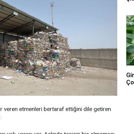
Gi
Ço
 veren etmenleri bertaraf ettiğini dile getiren
: