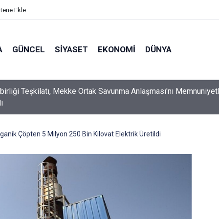
itene Ekle
A
GÜNCEL
SIYASET
EKONOMI
DÜNYA
şbirliği Teşkilatı, Mekke Ortak Savunma Anlaşması'nı Memnuniyet
ı
anik Çöpten 5 Milyon 250 Bin Kilovat Elektrik Üretildi