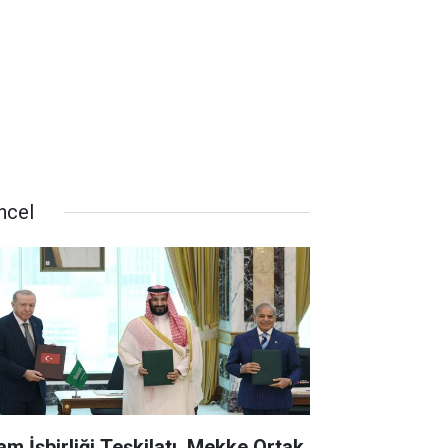
ncel
lam İşbirliği Teşkilatı, Mekke Ortak