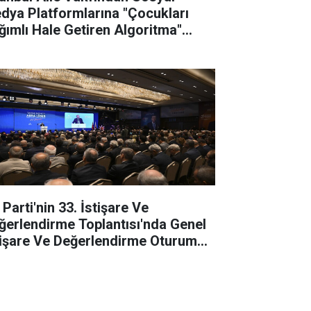
dya Platformlarına "Çocukları
ğımlı Hale Getiren Algoritma"
vası
Parti'nin 33. İstişare Ve
ğerlendirme Toplantısı'nda Genel
tişare Ve Değerlendirme Oturumu
pıldı