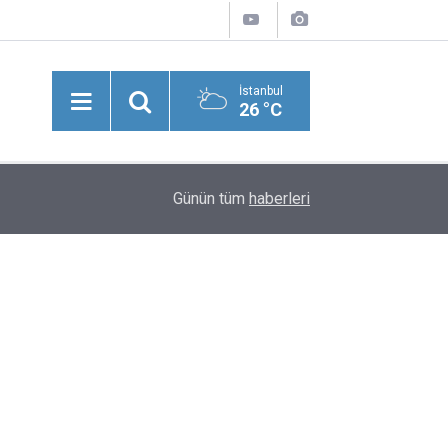
İstanbul
26 °C
09:12
Kayseri'de Yangın Faciası: Ev Sahibi Balkondan
Günün tüm
haberleri