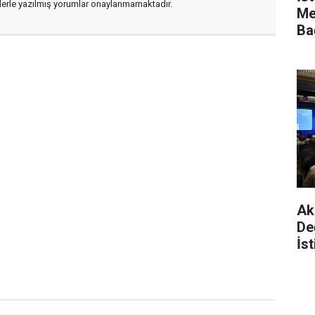
flerle yazılmış yorumlar onaylanmamaktadır.
Me
Ba
Da
Ak 
De
İs
Ya