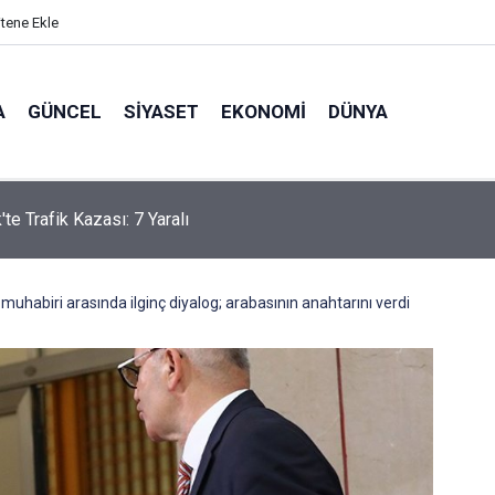
itene Ekle
A
GÜNCEL
SIYASET
EKONOMI
DÜNYA
te Trafik Kazası: 7 Yaralı
t muhabiri arasında ilginç diyalog; arabasının anahtarını verdi