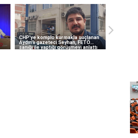
CHP'ye komplo kurmakla suçlanan
Aydın'lı gazeteci Seyhan, FETÖ
sanığı ile yaptığı görüşmeyi anlattı