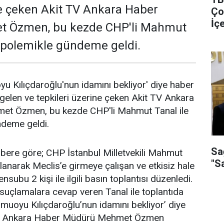
ne çeken Akit TV Ankara Haber
Ço
İç
 Özmen, bu kezde CHP'li Mahmut
Gö
ği polemikle gündeme geldi.
 Kılıçdaroğlu'nun idamını bekliyor' diye haber
elen ve tepkileri üzerine çeken Akit TV Ankara
t Özmen, bu kezde CHP'li Mahmut Tanal ile
ndeme geldi.
Sa
bere göre; CHP İstanbul Milletvekili Mahmut
"S
llanarak Meclis’e girmeye çalışan ve etkisiz hale
subu 2 kişi ile ilgili basın toplantısı düzenledi.
 suçlamalara cevap veren Tanal ile toplantıda
uoyu Kılıçdaroğlu’nun idamını bekliyor’ diye
TV Ankara Haber Müdürü Mehmet Özmen