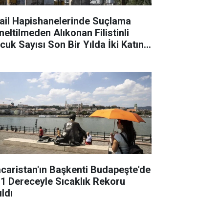
rail Hapishanelerinde Suçlama
neltilmeden Alıkonan Filistinli
cuk Sayısı Son Bir Yılda İki Katına
tı
caristan'ın Başkenti Budapeşte'de
,1 Dereceyle Sıcaklık Rekoru
ıldı