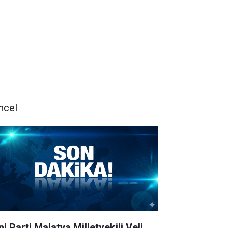
ncel
i Parti Malatya Milletvekili Veli