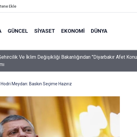
itene Ekle
A
GÜNCEL
SIYASET
EKONOMI
DÜNYA
ehircilik Ve İklim Değişikliği Bakanlığından "Diyarbakır Afet Konut
mı
 Hodri Meydan: Baskın Seçime Hazırız