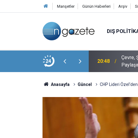
Manşetler
Günün Haberleri
Arşiv
S
DIŞ POLITIK
Veli Ağbaba’nın Ağabeyi Hür Ağbaba, Egeşehir
Çevre, Ş
24
20:48
Paylaşı
Anasayfa
Güncel
CHP Lideri Özel'den