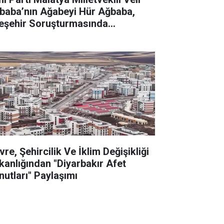
baba’nın Ağabeyi Hür Ağbaba,
eşehir Soruşturmasında
tuklandı
re, Şehircilik Ve İklim Değişikliği
kanlığından "Diyarbakır Afet
nutları" Paylaşımı