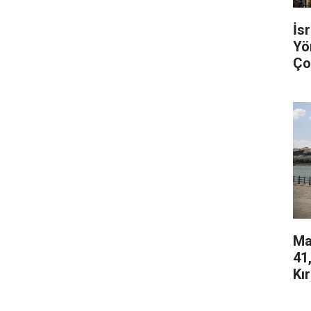
İs
Yö
Ço
Çık
Ma
41
Kır