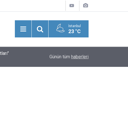
İstanbul
23 °C
ları"
Suriye'nin Başkenti Şam’da Meydana Gelen Şidd
20:43
Günün tüm
haberleri
Yaralılar Olduğu Bildirildi