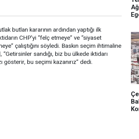
Ağ
Eg
Tu
tlak butlan kararının ardından yaptığı ilk
tidarın CHP’yi “felç etmeye” ve “siyaset
eye” çalıştığını söyledi. Baskın seçim ihtimaline
Getirsinler sandığı, biz bu ülkede iktidarı
zı gösterir, bu seçimi kazanırız” dedi.
Çev
Ba
Ko