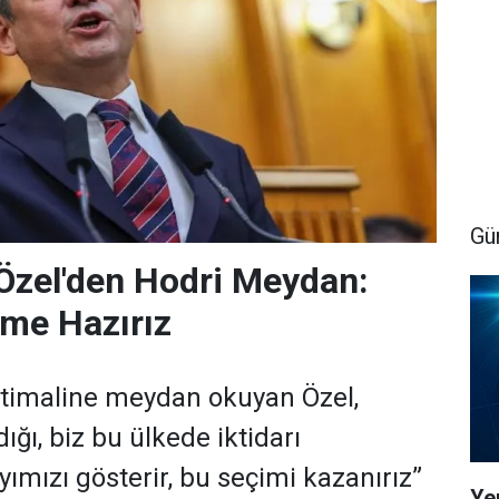
Gü
Özel'den Hodri Meydan:
me Hazırız
htimaline meydan okuyan Özel,
ığı, biz bu ülkede iktidarı
ayımızı gösterir, bu seçimi kazanırız”
Yen