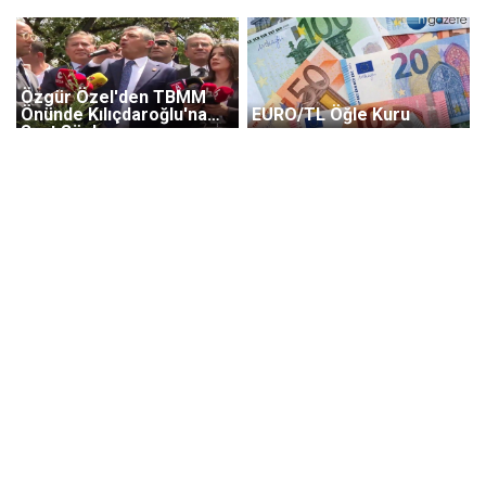
Özgür Özel'den TBMM
Önünde Kılıçdaroğlu'na
EURO/TL Öğle Kuru
Sert Sözler