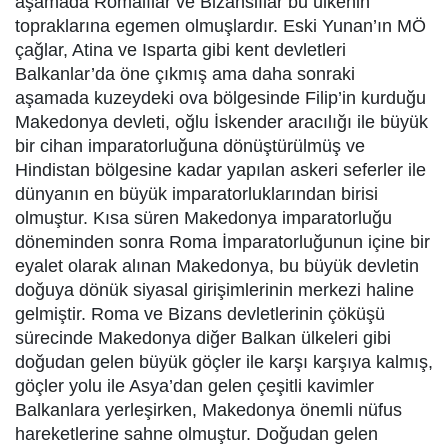
aşamada Romalılar ve Bizanslılar bu ülkenin
topraklarına egemen olmuşlardır. Eski Yunan’ın MÖ
çağlar, Atina ve Isparta gibi kent devletleri
Balkanlar’da öne çıkmış ama daha sonraki
aşamada kuzeydeki ova bölgesinde Filip’in kurduğu
Makedonya devleti, oğlu İskender aracılığı ile büyük
bir cihan imparatorluğuna dönüştürülmüş ve
Hindistan bölgesine kadar yapılan askeri seferler ile
dünyanın en büyük imparatorluklarından birisi
olmuştur. Kısa süren Makedonya imparatorluğu
döneminden sonra Roma İmparatorluğunun içine bir
eyalet olarak alınan Makedonya, bu büyük devletin
doğuya dönük siyasal girişimlerinin merkezi haline
gelmiştir. Roma ve Bizans devletlerinin çöküşü
sürecinde Makedonya diğer Balkan ülkeleri gibi
doğudan gelen büyük göçler ile karşı karşıya kalmış,
göçler yolu ile Asya’dan gelen çeşitli kavimler
Balkanlara yerleşirken, Makedonya önemli nüfus
hareketlerine sahne olmuştur. Doğudan gelen