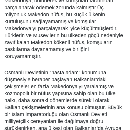
Makedonya, bölünerek ve komşuları tarafından
parçalanarak ödemek zorunda kalmıştır.Üç
milyonluk Makedon nüfus, bu küçük ülkenin
kurtuluşunu sağlayamamış ve komşular
Makedonya’yı parçalayarak iyice küçültmüşlerdir.
Türklerin ve Musevilerin bu ülkeden göçü nedeniyle
zayıf kalan Makedon kökenli nüfus, komşuların
baskılarına dayanamamış ve birliğini
koruyamamıştır.
Osmanlı Devletinin “hasta adam” konumuna
düşmesiyle beraber başlayan Balkanlar’daki
çekişmeler en fazla Makedonya’yı yaralamış ve
kozmopolit bir nüfus yapısına sahip olan bu ülke
halkı, daha sonraki dönemlerde sürekli olarak
Balkan çekişmelerinin ana konusu olmuştur. Büyük
bir İslam imparatorluğu olan Osmanlı Devleti
milliyetçilik cereyanları ile dağılmaya doğru
sürüklenirken, ana ülkesi olan Balkanlar’da Avrupa