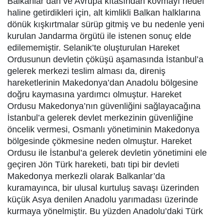
Balkanlar’dan ve Avrupa kıtasından kovmayı hedef
haline getirdikleri için, alt kimlikli Balkan halklarına
dönük kışkırtmalar sürüp gitmiş ve bu nedenle yeni
kurulan Jandarma örgütü ile istenen sonuç elde
edilememiştir. Selanik’te oluşturulan Hareket
Ordusunun devletin çöküşü aşamasında İstanbul’a
gelerek merkezi teslim alması da, direniş
hareketlerinin Makedonya’dan Anadolu bölgesine
doğru kaymasına yardımcı olmuştur. Hareket
Ordusu Makedonya’nın güvenliğini sağlayacağına
İstanbul’a gelerek devlet merkezinin güvenliğine
öncelik vermesi, Osmanlı yönetiminin Makedonya
bölgesinde çökmesine neden olmuştur. Hareket
Ordusu ile İstanbul’a gelerek devletin yönetimini ele
geçiren Jön Türk hareketi, batı tipi bir devleti
Makedonya merkezli olarak Balkanlar’da
kuramayınca, bir ulusal kurtuluş savaşı üzerinden
küçük Asya denilen Anadolu yarımadası üzerinde
kurmaya yönelmiştir. Bu yüzden Anadolu’daki Türk