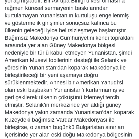
yol açmışlardır. Bir Avrupa Birliği ülkesi olmasına
rağmen küresel sermayenin baskılarından
kurtulamayan Yunanistan’ın kurtuluşu engellenmiş
ve göstermelik girişimler sonuçsuz kalınca bu
ülkenin geleceği iyice belirsizleşmeye başlamıştır.
Bağımsız Makedonya Cumhuriyetini kendi toprakları
arasında yer alan Güney Makedonya bölgesi
nedeniyle bir türlü kabul etmeyen Yunanistan, şimdi
Amerikan Musevi lobilerinin desteği ile Selanik ve
yöresinin Yunanistan’dan koparak Makedonya ile
birleştirileceği bir yeni aşamaya doğru
sürüklenmektedir. Annesi bir Amerikan Yahudi’si
olan eski başbakan Yunanistan’ı kurtarmamış ve
geri çekilerek ülkenin çöküşünü izlemeyi tercih
etmiştir. Selanik’in merkezinde yer aldığı güney
Makedonya yakın zamanda Yunanistan’dan koparak
Kuzeydeki bağımsız Vardar Makedonyası ile
birleşirse, o zaman bugünkü Bulgaristan sınırları
içerisinde yer alan eski doğu Makedonya bölgesinin