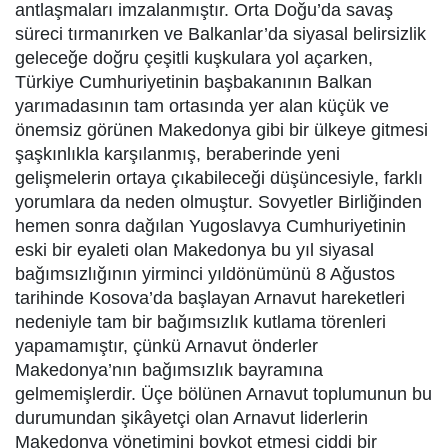
antlaşmaları imzalanmıştır. Orta Doğu’da savaş
süreci tırmanırken ve Balkanlar’da siyasal belirsizlik
geleceğe doğru çeşitli kuşkulara yol açarken,
Türkiye Cumhuriyetinin başbakanının Balkan
yarımadasının tam ortasında yer alan küçük ve
önemsiz görünen Makedonya gibi bir ülkeye gitmesi
şaşkınlıkla karşılanmış, beraberinde yeni
gelişmelerin ortaya çıkabileceği düşüncesiyle, farklı
yorumlara da neden olmuştur. Sovyetler Birliğinden
hemen sonra dağılan Yugoslavya Cumhuriyetinin
eski bir eyaleti olan Makedonya bu yıl siyasal
bağımsızlığının yirminci yıldönümünü 8 Ağustos
tarihinde Kosova’da başlayan Arnavut hareketleri
nedeniyle tam bir bağımsızlık kutlama törenleri
yapamamıştır, çünkü Arnavut önderler
Makedonya’nın bağımsızlık bayramına
gelmemişlerdir. Üçe bölünen Arnavut toplumunun bu
durumundan şikâyetçi olan Arnavut liderlerin
Makedonya yönetimini boykot etmesi ciddi bir