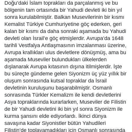
Doğu’daki İslam toprakları da parçalanmış ve bu
bölgenin tam ortasında bir Yahudi devleti iki bin yıl
sonra kurulabilmiştir. Balkan Musevilerinin bir kısmı
Kemalist Türkiye Cumhuriyetine göç ederken, geri
kalan bir kısmı da daha sonraki aşamada bu Yahudi
devleti olan İsrail’e göç etmişlerdir. Avrupa’da 1648
tarihli Vestfalya Antlaşmasının imzalanması üzerine,
Avrupa krallıkları ulus devletlere dönüşmüş, ama bu
aşamada Museviler bulundukları ülkelerden
dışlanarak Avrupa kıtasının dışına itilmişlerdir. İşte
bu süreçte gündeme gelen Siyonizm üç yüz yıllık bir
oluşum sonrasında kutsal topraklar da İsrail
devletinin kuruluşunu başarabilmiştir. Osmanlı
sonrasında Türkler Kemalizm ile kendi devletlerini
Asya topraklarında kurarlarken, Museviler de Filistin
de bir Yahudi devletini iki bin yıl sonra Siyonizm ile
kurma şansını elde ediyorlardı. İkinci dünya
savaşına kadar Siyonistler bütün Yahudileri
Filistin’de toplayamadıkları için Osmanlı sonrasında