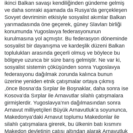
ikinci Balkan savaşı kendiliğinden gündeme gelmiş
ve daha sonraki aşamada da Rusya’da gerçekleşen
Sovyet devriminin etkisiyle sosyalist akımlar Balkan
yarımadasında öne geçerek, güney Slavları birliği
konumunda Yugoslavya federasyonunun
kurulmasına yol açmıştır. Bu federasyon döneminde
sosyalist bir dayanışma ve kardeşlik düzeni Balkan
toplulukları arasında geçerli olmuş ve böylece bu
bölgeye uzunca bir süre barış gelmiştir. Ne var ki,
sosyalist sistemin çöküşünden sonra Yugoslavya
federasyonu dağılmak zorunda kalınca bunun
üzerine yeniden etnik çatışmalar ortaya çıkmış
,önce Bosna’da Sırplar ile Boşnaklar, daha sonra ise
Kosova’da Sırplar ile Arnavutlar silahlı çatışmalara
girmişlerdir. Yugoslavya’nın dağılmasından sonra
Arnavut milliyetçileri Büyük Arnavutluk’a soyununca,
Makedonya’daki Arnavut toplumu Makedonlar ile
silahlı çatışmalara girerek, bu ülkenin batı kısmını
Makedon devletinin çatısı altından alarak Arnavutluk