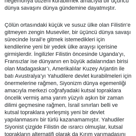
hegemonya düzeni kurabilmek amacıyla bir üçüncü
dünya savaşını dünya gündemine dayatmıştır.
Çölün ortasındaki küçük ve susuz ülke olan Filistin’e
gitmeyen zengin Museviler, bir üçüncü dünya savaşı
sürecinde İsrail’e gitmek istemedikleri için
kendilerine yeni bir yedek ülke arayışı içerisine
girmişlerdir. İngilizler Filistin öncesinde Uganda’yı,
Fransızlar ise dünyanın en büyük adalarından birisi
olan Madagaskar’ı, Amerikalılar Kuzey Arjantin ile
batı Avustralya’yı Yahudilere devlet kurabilmeleri için
önermelerine rağmen, Siyonizm dünya egemenliği
amacıyla merkezi coğrafyadaki kutsal topraklara
öncelik vermiş ama yarım yüzyılı aşkın bir zaman
dilimi geçmesine rağmen, İsrail sınırları belli ve
kutsal topraklara yerleşmiş yeni bir devlet
yapılanmasını bir türlü kazanamamıştır. Yahudiler
Siyonist çizgide Filistin de ısrarcı olmuşlar, kutsal
toprakların alternatifi olarak da Kırım yarımadasını