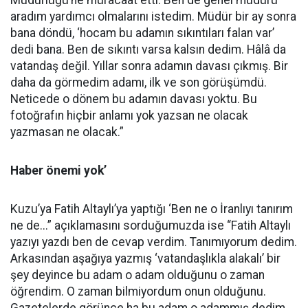
Müdürlüğü’ne müracaat etti. Ben de genel müdürü
aradım yardımcı olmalarını istedim. Müdür bir ay sonra
bana döndü, ‘hocam bu adamın sıkıntıları falan var’
dedi bana. Ben de sıkıntı varsa kalsın dedim. Hâlâ da
vatandaş değil. Yıllar sonra adamın davası çıkmış. Bir
daha da görmedim adamı, ilk ve son görüşümdü.
Neticede o dönem bu adamın davası yoktu. Bu
fotoğrafın hiçbir anlamı yok yazsan ne olacak
yazmasan ne olacak.”
Haber önemi yok’
Kuzu’ya Fatih Altaylı’ya yaptığı ‘Ben ne o İranlıyı tanırım
ne de...” açıklamasını sorduğumuzda ise “Fatih Altaylı
yazıyı yazdı ben de cevap verdim. Tanımıyorum dedim.
Arkasından aşağıya yazmış ‘vatandaşlıkla alakalı’ bir
şey deyince bu adam o adam olduğunu o zaman
öğrendim. O zaman bilmiyordum onun olduğunu.