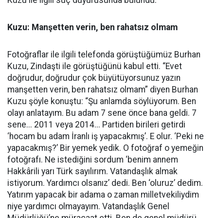
Kuzu ile ilgili suç duyurusunda bulundu.
Kuzu: Manşetten verin, ben rahatsız olmam
Fotoğraflar ile ilgili telefonda görüştüğümüz Burhan
Kuzu, Zindaşti ile görüştüğünü kabul etti. “Evet
doğrudur, doğrudur çok büyütüyorsunuz yazın
manşetten verin, ben rahatsız olmam” diyen Burhan
Kuzu şöyle konuştu: “Şu anlamda söylüyorum. Ben
olayı anlatayım. Bu adam 7 sene önce bana geldi. 7
sene... 2011 veya 2014... Partiden birileri getirdi
‘hocam bu adam İranlı iş yapacakmış’. E olur. ‘Peki ne
yapacakmış?’ Bir yemek yedik. O fotoğraf o yemeğin
fotoğrafı. Ne istediğini sordum ‘benim annem
Hakkârili yarı Türk sayılırım. Vatandaşlık almak
istiyorum. Yardımcı olsanız’ dedi. Ben ‘oluruz’ dedim.
Yatırım yapacak bir adama o zaman milletvekiliydim
niye yardımcı olmayayım. Vatandaşlık Genel