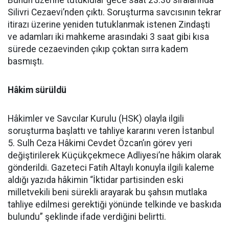
Bunun üzerine tutuklular gece saat 23.30 sıralarında
Silivri Cezaevi’nden çıktı. Soruşturma savcısının tekrar
itirazı üzerine yeniden tutuklanmak istenen Zindaşti
ve adamları iki mahkeme arasındaki 3 saat gibi kısa
sürede cezaevinden çıkıp çoktan sırra kadem
basmıştı.
Hâkim sürüldü
Hâkimler ve Savcılar Kurulu (HSK) olayla ilgili
soruşturma başlattı ve tahliye kararını veren İstanbul
5. Sulh Ceza Hâkimi Cevdet Özcan’ın görev yeri
değiştirilerek Küçükçekmece Adliyesi’ne hâkim olarak
gönderildi. Gazeteci Fatih Altaylı konuyla ilgili kaleme
aldığı yazıda hâkimin “İktidar partisinden eski
milletvekili beni sürekli arayarak bu şahsın mutlaka
tahliye edilmesi gerektiği yönünde telkinde ve baskıda
bulundu” şeklinde ifade verdiğini belirtti.