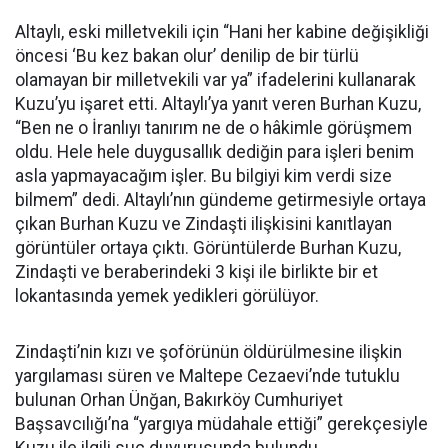
Altaylı, eski milletvekili için “Hani her kabine değişikliği
öncesi ‘Bu kez bakan olur’ denilip de bir türlü
olamayan bir milletvekili var ya” ifadelerini kullanarak
Kuzu’yu işaret etti. Altaylı’ya yanıt veren Burhan Kuzu,
“Ben ne o İranlıyı tanırım ne de o hâkimle görüşmem
oldu. Hele hele duygusallık dediğin para işleri benim
asla yapmayacağım işler. Bu bilgiyi kim verdi size
bilmem” dedi. Altaylı’nın gündeme getirmesiyle ortaya
çıkan Burhan Kuzu ve Zindaşti ilişkisini kanıtlayan
görüntüler ortaya çıktı. Görüntülerde Burhan Kuzu,
Zindaşti ve beraberindeki 3 kişi ile birlikte bir et
lokantasında yemek yedikleri görülüyor.
Zindaşti’nin kızı ve şoförünün öldürülmesine ilişkin
yargılaması süren ve Maltepe Cezaevi’nde tutuklu
bulunan Orhan Ünğan, Bakırköy Cumhuriyet
Başsavcılığı’na “yargıya müdahale ettiği” gerekçesiyle