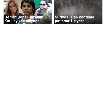
Demet Şener-İbrahim
Suriye El Bab kentinde
Kutluay kaç milyona
patlama: Üç yaralı
boşandılar?