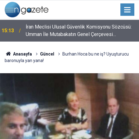
a
İran Meclisi Ulusal Güvenlik Komisyonu Sözcüsü:
15:13
Umman İle Mutabakatın Genel Çerçevesi
Neredeyse Şekillendi
Anasayfa
Güncel
Burhan Hoca bu ne iş? Uyuşturucu
baronuyla yan yana!