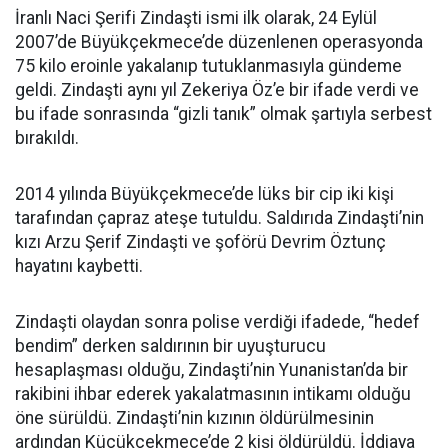
İranlı Naci Şerifi Zindaşti ismi ilk olarak, 24 Eylül
2007’de Büyükçekmece’de düzenlenen operasyonda
75 kilo eroinle yakalanıp tutuklanmasıyla gündeme
geldi. Zindaşti aynı yıl Zekeriya Öz’e bir ifade verdi ve
bu ifade sonrasında “gizli tanık” olmak şartıyla serbest
bırakıldı.
2014 yılında Büyükçekmece’de lüks bir cip iki kişi
tarafından çapraz ateşe tutuldu. Saldırıda Zindaşti’nin
kızı Arzu Şerif Zindaşti ve şoförü Devrim Öztunç
hayatını kaybetti.
Zindaşti olaydan sonra polise verdiği ifadede, “hedef
bendim” derken saldırının bir uyuşturucu
hesaplaşması olduğu, Zindaşti’nin Yunanistan’da bir
rakibini ihbar ederek yakalatmasının intikamı olduğu
öne sürüldü. Zindaşti’nin kızının öldürülmesinin
ardından Küçükçekmece’de 2 kişi öldürüldü. İddiaya