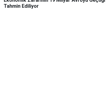
Ekonomik Zararının 19 Milyar Avroyu Geçtiği
Tahmin Ediliyor