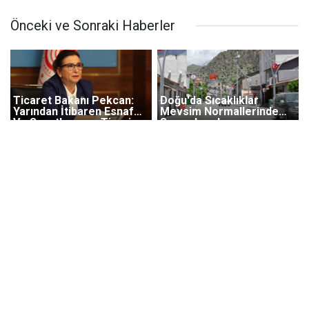
Önceki ve Sonraki Haberler
Ticaret Bakanı Pekcan:
Doğu'da Sıcaklıklar
Yarından İtibaren Esnaf
Mevsim Normallerinde
Ve Sanatkarımız Ticari
Seyredecek
Faaliyetlerine Kaldığı
Yerden Devam Edecek