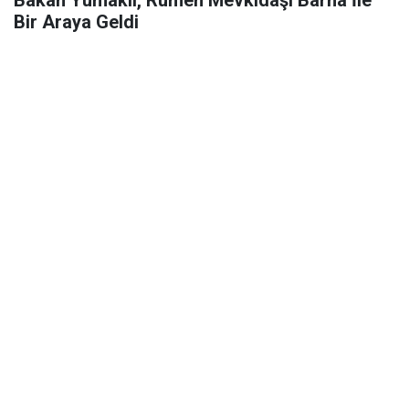
Bakan Yumaklı, Rumen Mevkidaşı Barna İle
Bir Araya Geldi