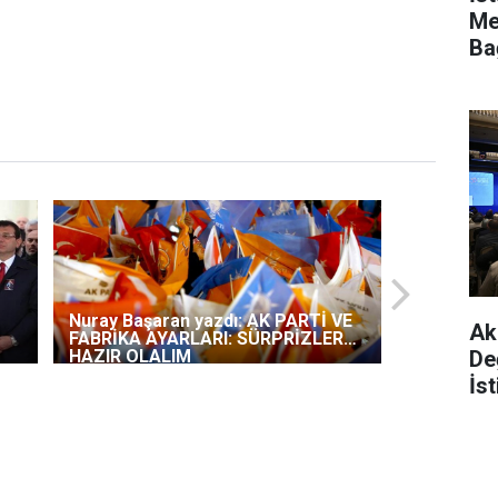
Me
Ba
Da
Nuray Başaran yazdı: AK PARTİ VE
Ak 
FABRİKA AYARLARI: SÜRPRİZLERE
De
HAZIR OLALIM
İs
Ya