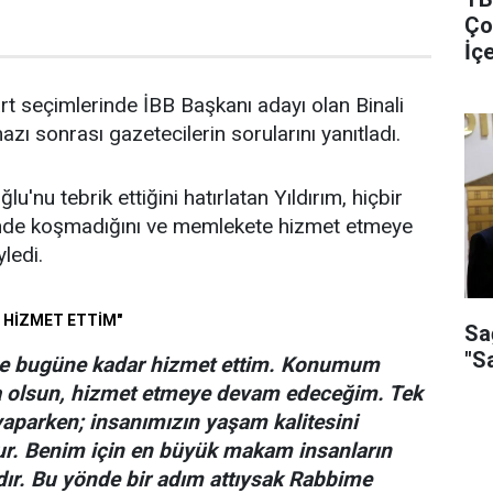
Ço
İç
Gö
rt seçimlerinde İBB Başkanı adayı olan Binali
zı sonrası gazetecilerin sorularını yanıtladı.
'nu tebrik ettiğini hatırlatan Yıldırım, hiçbir
e koşmadığını ve memlekete hizmet etmeye
ledi.
 HİZMET ETTİM"
Sa
"S
e bugüne kadar hizmet ettim. Konumum
 olsun, hizmet etmeye devam edeceğim. Tek
aparken; insanımızın yaşam kalitesini
r. Benim için en büyük makam insanların
r. Bu yönde bir adım attıysak Rabbime