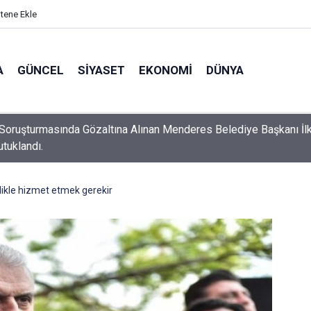
itene Ekle
A
GÜNCEL
SIYASET
EKONOMI
DÜNYA
Soruşturmasında Gözaltına Alınan Menderes Belediye Başkanı İl
utuklandı.
dilikle hizmet etmek gerekir