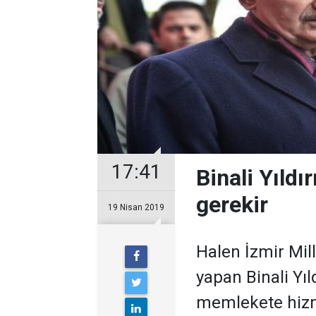
17:41
Binali Yıldı
gerekir
19 Nisan 2019
Halen İzmir Mil
yapan Binali Yı
memlekete hiz