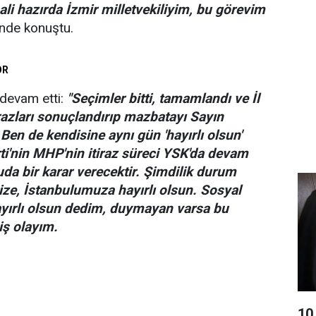
i hazırda İzmir milletvekiliyim, bu görevim
nde konuştu.
OR
 devam etti:
"Seçimler bitti, tamamlandı ve İl
razları sonuçlandırıp mazbatayı Sayın
Ben de kendisine aynı gün 'hayırlı olsun'
ti'nin MHP'nin itiraz süreci YSK'da devam
da bir karar verecektir. Şimdilik durum
ze, İstanbulumuza hayırlı olsun. Sosyal
yırlı olsun dedim, duymayan varsa bu
iş olayım.
10