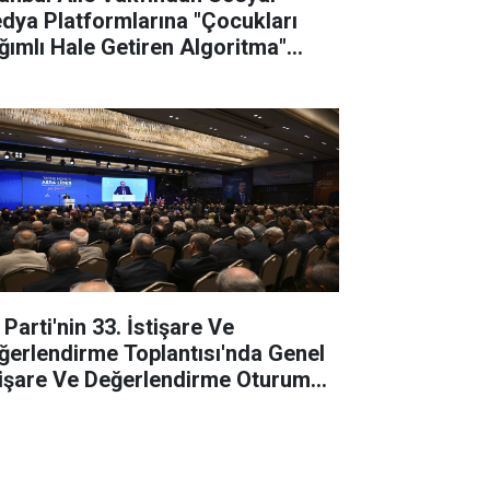
dya Platformlarına "Çocukları
ğımlı Hale Getiren Algoritma"
vası
Parti'nin 33. İstişare Ve
ğerlendirme Toplantısı'nda Genel
tişare Ve Değerlendirme Oturumu
pıldı