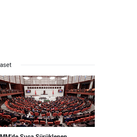
yaset
MM'de Suça Sürüklenen