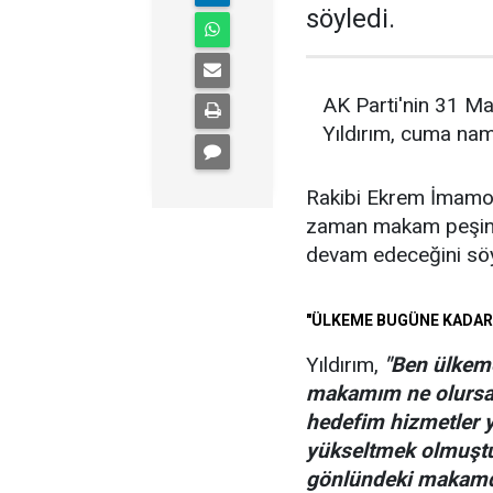
söyledi.
AK Parti'nin 31 Ma
Yıldırım, cuma nama
Rakibi Ekrem İmamoğlu
zaman makam peşind
devam edeceğini söy
"ÜLKEME BUGÜNE KADAR
Yıldırım,
"Ben ülkem
makamım ne olursa
hedefim hizmetler y
yükseltmek olmuştu
gönlündeki makamdı