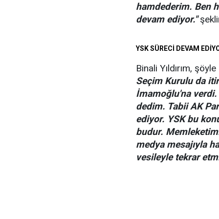
hamdederim. Ben hal
devam ediyor."
şekli
YSK SÜRECİ DEVAM EDİY
Binali Yıldırım, şöyle
Seçim Kurulu da iti
İmamoğlu'na verdi. 
dedim. Tabii AK Par
ediyor. YSK bu konu
budur. Memleketimi
medya mesajıyla ha
vesileyle tekrar etm