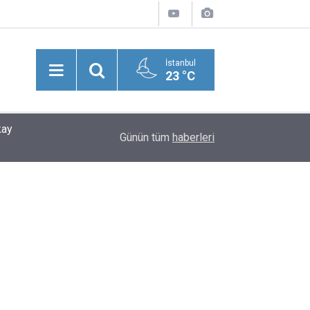
İstanbul
23 °C
kay
21:26
Şevket Bülend Yahnici Yazdı: Bir Zamanlar Söz
Günün tüm
haberleri