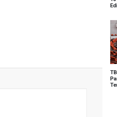
Edi
TB
Pa
Te
De