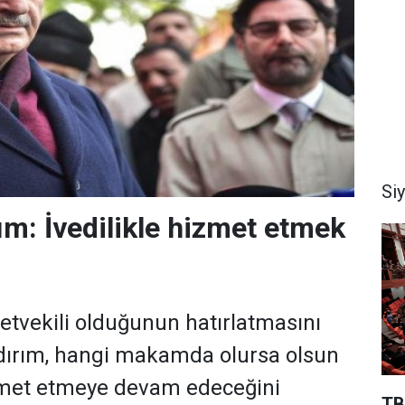
Si
rım: İvedilikle hizmet etmek
letvekili olduğunun hatırlatmasını
ldırım, hangi makamda olursa olsun
met etmeye devam edeceğini
TB