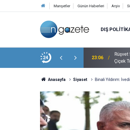
Manşetler
Günün Haberleri
Arşiv
S
DIŞ POLITIK
en Amca Salim Güran Cezaevinden Mektup
Rüşvet 
24
23:06
iz
Çiçek T
Anasayfa
Siyaset
Binali Yıldırım: İve