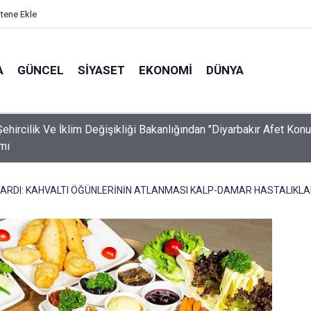
itene Ekle
A
GÜNCEL
SIYASET
EKONOMI
DÜNYA
ehircilik Ve İklim Değişikliği Bakanlığından "Diyarbakır Afet Konut
mı
YARDI: KAHVALTI ÖĞÜNLERİNİN ATLANMASI KALP-DAMAR HASTALIKLA