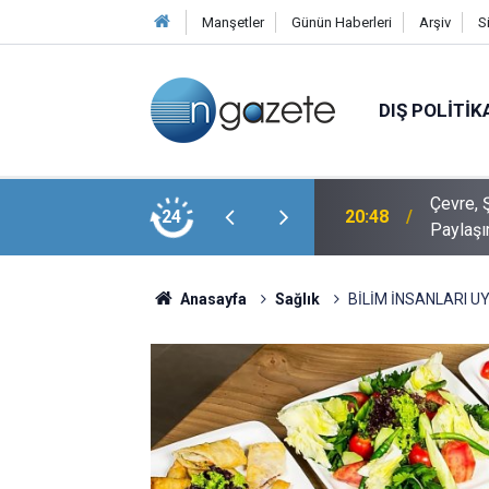
Manşetler
Günün Haberleri
Arşiv
S
DIŞ POLITIK
Veli Ağbaba’nın Ağabeyi Hür Ağbaba, Egeşehir
Çevre, Ş
24
20:48
Paylaşı
Anasayfa
Sağlık
BİLİM İNSANLARI U