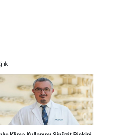
ğlık
nlış Klima Kullanımı Sinüzit Riskini