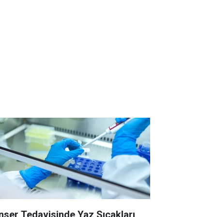
nser Tedavisinde Yaz Sıcakları