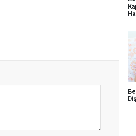
Ka
Ha
Be
Diş