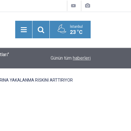
İstanbul
23 °C
ları"
Suriye'nin Başkenti Şam’da Meydana Gelen Şidd
20:43
Günün tüm
haberleri
Yaralılar Olduğu Bildirildi
RINA YAKALANMA RİSKİNİ ARTTIRIYOR