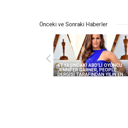
Önceki ve Sonraki Haberler
47 YAŞINDAKİ ABD'Lİ OYUNCU
JENNIFER GARNER, PEOPLE
DERGİSİ TARAFINDAN YILIN EN
GÜZEL KADINI SEÇİLDİ