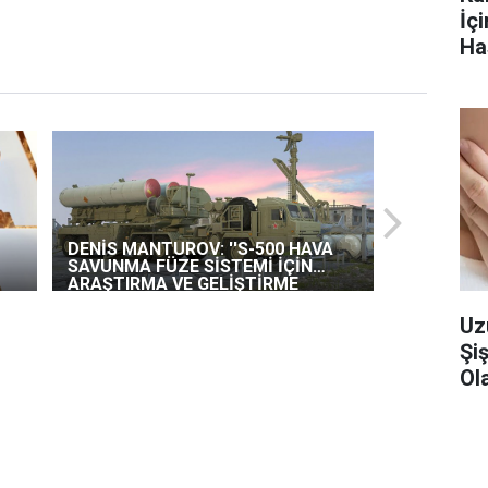
İç
Ha
DENİS MANTUROV: ''S-500 HAVA
SAVUNMA FÜZE SİSTEMİ İÇİN
ARAŞTIRMA VE GELİŞTİRME
ÇALIŞMALARI SON AŞAMAYA
GELDİ''
Uz
Şi
Ola