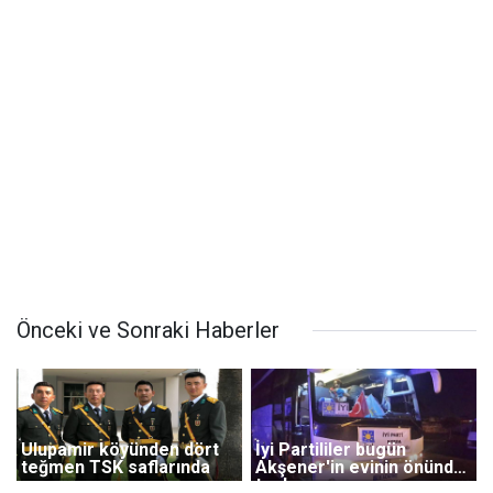
Önceki ve Sonraki Haberler
Ulupamir köyünden dört
İyi Partililer bugün
teğmen TSK saflarında
Akşener'in evinin önünde
toplanıyor