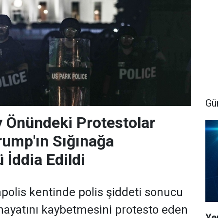
Gü
 Önündeki Protestolar
rump'ın Sığınağa
 İddia Edildi
olis kentinde polis şiddeti sonucu
 hayatını kaybetmesini protesto eden
Yen