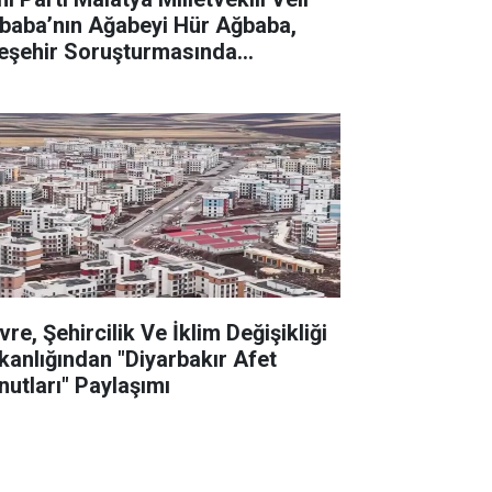
baba’nın Ağabeyi Hür Ağbaba,
eşehir Soruşturmasında
tuklandı
re, Şehircilik Ve İklim Değişikliği
kanlığından "Diyarbakır Afet
nutları" Paylaşımı