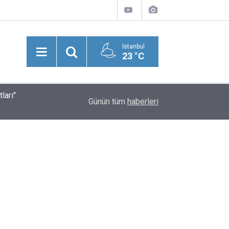
İstanbul
23 °C
ları"
Suriye'nin Başkenti Şam’da Meydana Gelen Şidd
20:43
Günün tüm
haberleri
Yaralılar Olduğu Bildirildi