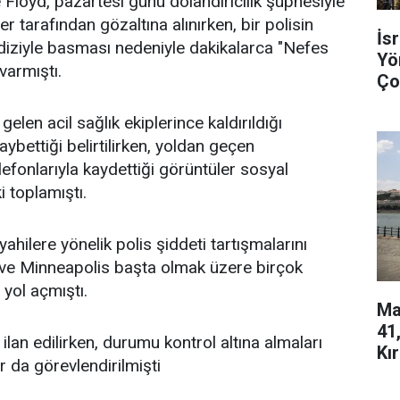
Floyd, pazartesi günü dolandırıcılık şüphesiyle
er tarafından gözaltına alınırken, bir polisin
İs
diziyle basması nedeniyle dakikalarca "Nefes
Yö
varmıştı.
Ço
Çık
gelen acil sağlık ekiplerince kaldırıldığı
ybettiği belirtilirken, yoldan geçen
efonlarıyla kaydettiği görüntüler sosyal
 toplamıştı.
yahilere yönelik polis şiddeti tartışmalarını
 ve Minneapolis başta olmak üzere birçok
 yol açmıştı.
Ma
41
 ilan edilirken, durumu kontrol altına almaları
Kır
r da görevlendirilmişti