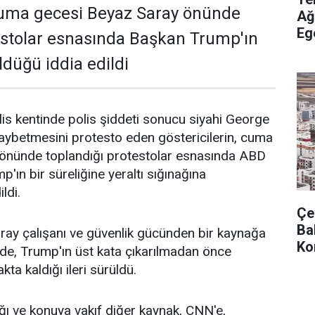
 cuma gecesi Beyaz Saray önünde
Ağ
Eg
estolar esnasında Başkan Trump'ın
Tu
ldüğü iddia edildi
s kentinde polis şiddeti sonucu siyahi George
kaybetmesini protesto eden göstericilerin, cuma
önünde toplandığı protestolar esnasında ABD
'ın bir süreliğine yeraltı sığınağına
ldi.
Çev
Ba
ray çalışanı ve güvenlik gücünden bir kaynağa
Ko
de, Trump'ın üst kata çıkarılmadan önce
kta kaldığı ileri sürüldü.
ı ve konuya vakıf diğer kaynak, CNN'e,