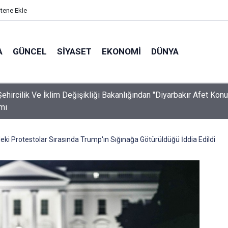
itene Ekle
A
GÜNCEL
SIYASET
EKONOMI
DÜNYA
ehircilik Ve İklim Değişikliği Bakanlığından "Diyarbakır Afet Konut
mı
i Protestolar Sırasında Trump'ın Sığınağa Götürüldüğü İddia Edildi