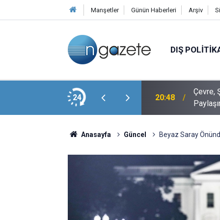
Manşetler
Günün Haberleri
Arşiv
S
DIŞ POLITIK
Veli Ağbaba’nın Ağabeyi Hür Ağbaba, Egeşehir
Çevre, Ş
24
20:48
Paylaşı
Anasayfa
Güncel
Beyaz Saray Önündek