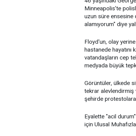
46 yaşındaki George 
Minneapolis’te polisl
uzun süre ensesine 
alamıyorum" diye yal
Floyd'un, olay yerine 
hastanede hayatını ka
vatandaşların cep tel
medyada büyük tepki
Görüntüler, ülkede si
tekrar alevlendirmiş
şehirde protestolara
Eyalette "acil durum"
için Ulusal Muhafızla