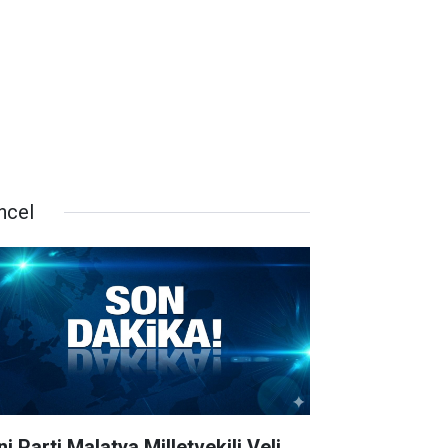
ncel
i Parti Malatya Milletvekili Veli