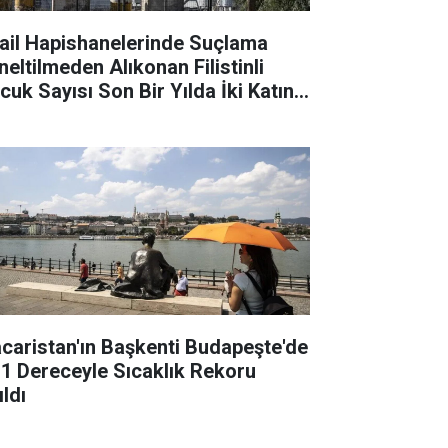
rail Hapishanelerinde Suçlama
neltilmeden Alıkonan Filistinli
cuk Sayısı Son Bir Yılda İki Katına
tı
caristan'ın Başkenti Budapeşte'de
,1 Dereceyle Sıcaklık Rekoru
ıldı