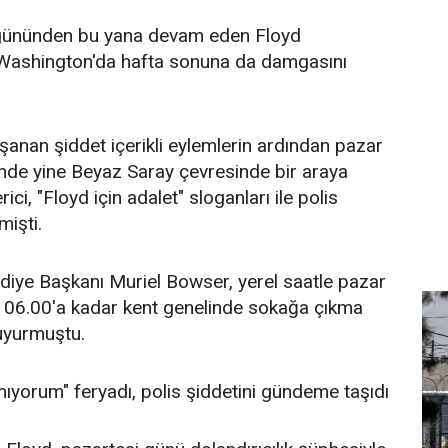
 gününden bu yana devam eden Floyd
t Washington'da hafta sonuna da damgasını
anan şiddet içerikli eylemlerin ardından pazar
nde yine Beyaz Saray çevresinde bir araya
ci, "Floyd için adalet" sloganları ile polis
mişti.
iye Başkanı Muriel Bowser, yerel saatle pazar
i 06.00'a kadar kent genelinde sokağa çıkma
duyurmuştu.
ıyorum" feryadı, polis şiddetini gündeme taşıdı