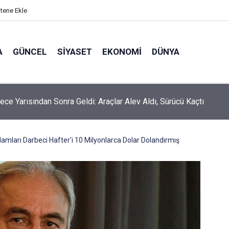
itene Ekle
A
GÜNCEL
SIYASET
EKONOMI
DÜNYA
Gece Yarısından Sonra Geldi: Araçlar Alev Aldı, Sürücü Kaçtı
damları Darbeci Hafter'i 10 Milyonlarca Dolar Dolandırmış