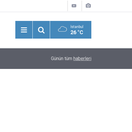
İstanbul
26 °C
11:04
'Kötü Koku' İhbarıyla Gerçek Ortaya Çıktı: İtfaiye 
Günün tüm
haberleri