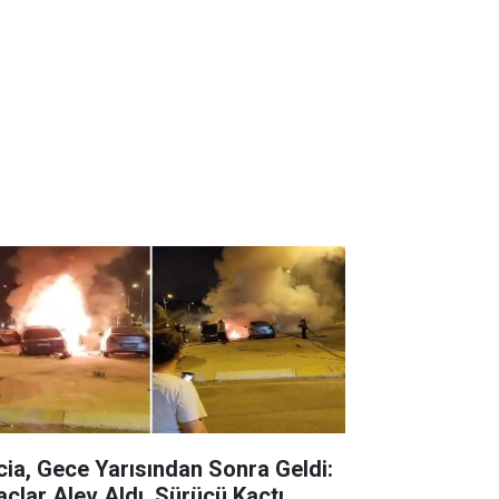
cia, Gece Yarısından Sonra Geldi:
açlar Alev Aldı, Sürücü Kaçtı