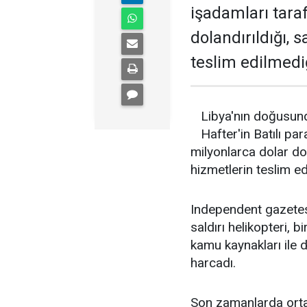
işadamları tara
dolandırıldığı, 
teslim edilmediğ
Libya'nın doğusund
Hafter'in Batılı pa
milyonlarca dolar dol
hizmetlerin teslim edi
Independent gazetesi
saldırı helikopteri, b
kamu kaynakları ile 
harcadı.
Son zamanlarda ortay