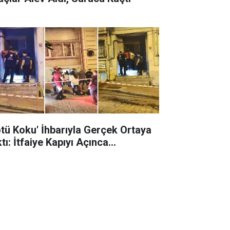
ötü Koku' İhbarıyla Gerçek Ortaya
tı: İtfaiye Kapıyı Açınca...