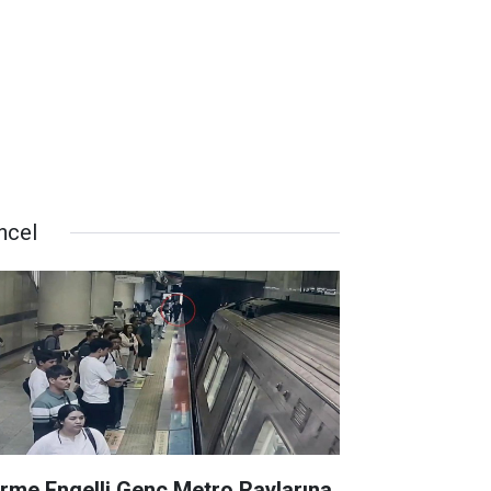
ncel
rme Engelli Genç Metro Raylarına