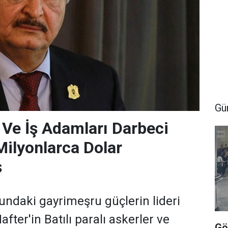
Gü
r Ve İş Adamları Darbeci
Milyonlarca Dolar
ş
undaki gayrimeşru güçlerin lideri
after'in Batılı paralı askerler ve
Gö