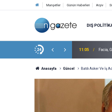
Manşetler
Günün Haberleri
Arşiv
S
DIŞ POLITIK
t" Soruna Yanıt: Bu Yüzden Kaldırılmış
24
11:05
Facia, 
Anasayfa
Güncel
Batılı Asker Ve İş A