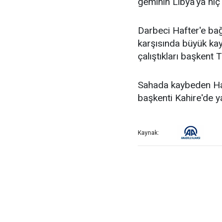
geminin Libya'ya hiç 
Darbeci Hafter'e bağ
karşısında büyük kay
çalıştıkları başkent 
Sahada kaybeden Haft
başkenti Kahire'de ya
Kaynak: