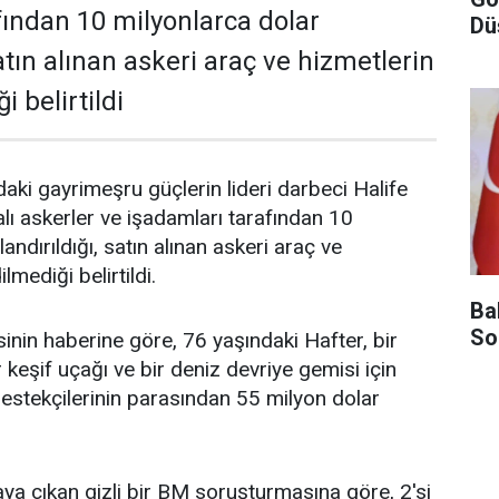
fından 10 milyonlarca dolar
Dü
satın alınan askeri araç ve hizmetlerin
i belirtildi
aki gayrimeşru güçlerin lideri darbeci Halife
ralı askerler ve işadamları tarafından 10
andırıldığı, satın alınan askeri araç ve
lmediği belirtildi.
Ba
So
nin haberine göre, 76 yaşındaki Hafter, bir
ir keşif uçağı ve bir deniz devriye gemisi için
destekçilerinin parasından 55 milyon dolar
a çıkan gizli bir BM soruşturmasına göre, 2'si