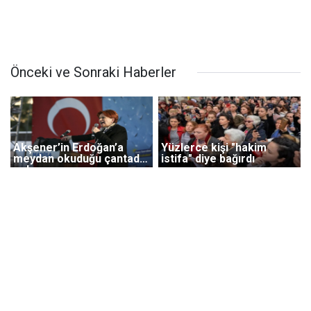
Önceki ve Sonraki Haberler
Akşener’in Erdoğan’a
Yüzlerce kişi "hakim
meydan okuduğu çantada
istifa" diye bağırdı
neler var