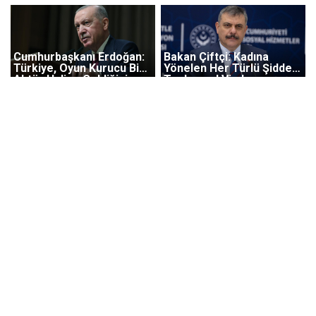
Cumhurbaşkanı Erdoğan:
Bakan Çiftçi: Kadına
Türkiye, Oyun Kurucu Bir
Yönelen Her Türlü Şiddet
Aktör Haline Geldiğini
Toplumsal Vicdanı
Herkese Gösterdi
Yaralayan Ağır Bir İhlaldir