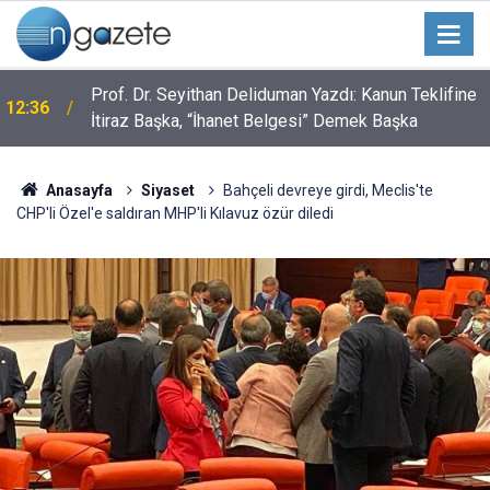
Prof. Dr. Seyithan Deliduman Yazdı: Kanun Teklifine
12:36
İtiraz Başka, “İhanet Belgesi” Demek Başka
Anasayfa
Siyaset
Bahçeli devreye girdi, Meclis'te
CHP'li Özel'e saldıran MHP'li Kılavuz özür diledi