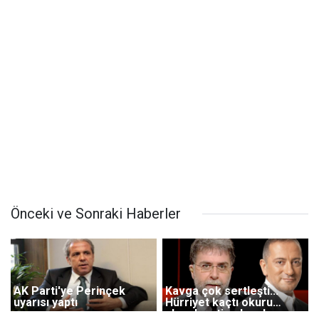
Önceki ve Sonraki Haberler
AK Parti'ye Perinçek
Kavga çok sertleşti...
uyarısı yaptı
Hürriyet kaçtı okuru
ahmak yetine koydu