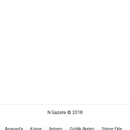
N Gazete © 2018
Anasayfa
Künye
İletişim
Gizlilik İlkeleri
Sitene Ekle