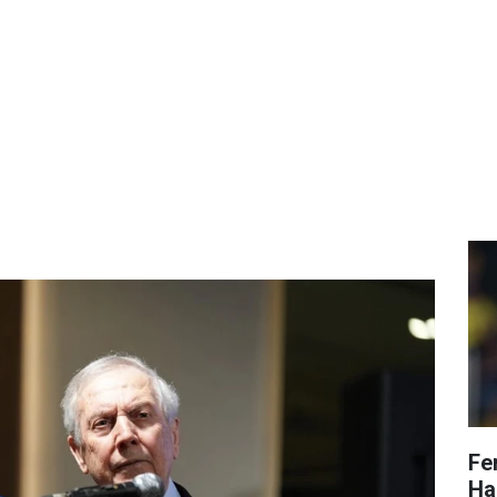
Fe
Ha