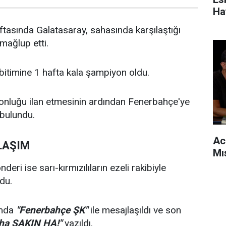
Ha
ftasında Galatasaray, sahasında karşılaştığı
mağlup etti.
in bitimine 1 hafta kala şampiyon oldu.
onluğu ilan etmesinin ardından Fenerbahçe'ye
bulundu.
Ac
LAŞIM
Mı
eri ise sarı-kırmızılıların ezeli rakibiyle
du.
ımda
"Fenerbahçe ŞK"
ile mesajlaşıldı ve son
aha SAKIN HA!"
yazıldı.