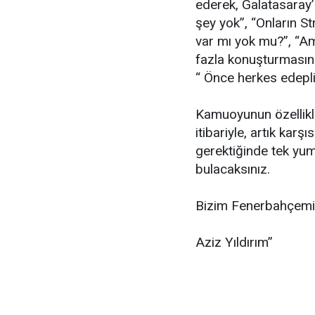
ederek, Galatasaray’
şey yok”, “Onların S
var mı yok mu?”, “A
fazla konuşturmasınl
“ Önce herkes edepl
Kamuoyunun özellikl
itibariyle, artık kar
gerektiğinde tek yu
bulacaksınız.
Bizim Fenerbahçem
Aziz Yıldırım”