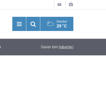
İstanbul
29 °C
Damlanur'un Ölümü 2,5 Yıl Sonra Aydınlatıldı! Anne
i
19:04
Günün tüm
haberleri
Cenazede Zaten Söylemiş