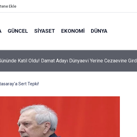
itene Ekle
A
GÜNCEL
SIYASET
EKONOMI
DÜNYA
ününde Katil Oldu! Damat Adayı Dünyaevi Yerine Cezaevine Gird
tasaray'a Sert Tepki!