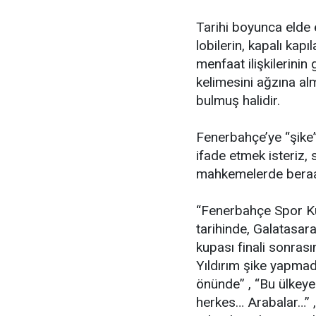
Tarihi boyunca elde e
lobilerin, kapalı kapı
menfaat ilişkilerinin
kelimesini ağzına alm
bulmuş halidir.
Fenerbahçe’ye “şike
ifade etmek isteriz, 
mahkemelerde beraat
“Fenerbahçe Spor Ku
tarihinde, Galatasa
kupası finali sonras
Yıldırım şike yapmad
önünde” , “Bu ülkeye
herkes… Arabalar…” ,