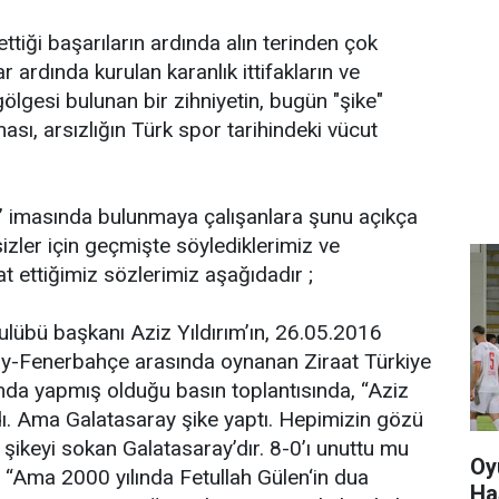
ttiği başarıların ardında alın terinden çok
lar ardında kurulan karanlık ittifakların ve
 gölgesi bulunan bir zihniyetin, bugün "şike"
ası, arsızlığın Türk spor tarihindeki vücut
” imasında bulunmaya çalışanlara şunu açıkça
sizler için geçmişte söylediklerimiz ve
 ettiğimiz sözlerimiz aşağıdadır ;
lübü başkanı Aziz Yıldırım’ın, 26.05.2016
ray-Fenerbahçe arasında oynanan Ziraat Türkiye
ında yapmış olduğu basın toplantısında, “Aziz
ı. Ama Galatasaray şike yaptı. Hepimizin gözü
 şikeyi sokan Galatasaray’dır. 8-0’ı unuttu mu
Oy
 “Ama 2000 yılında Fetullah Gülen‘in dua
Ha