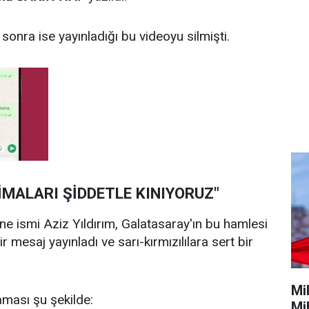
a sonra ise yayınladığı bu videoyu silmişti.
İMALARI ŞİDDETLE KINIYORUZ"
e ismi Aziz Yıldırım, Galatasaray'ın bu hamlesi
r mesaj yayınladı ve sarı-kırmızılılara sert bir
Mi
laması şu şekilde:
Mi