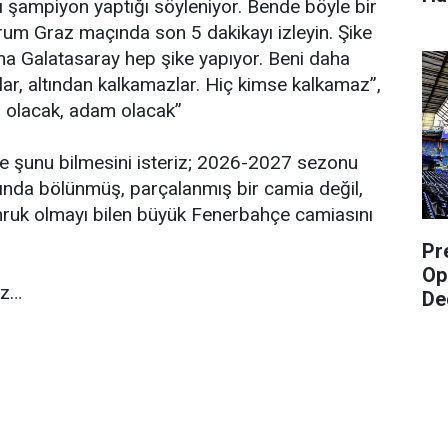
ı şampiyon yaptığı söyleniyor. Bende böyle bir
trum Graz maçında son 5 dakikayı izleyin. Şike
ma Galatasaray hep şike yapıyor. Beni daha
ar, altından kalkamazlar. Hiç kimse kalkamaz”,
i olacak, adam olacak”
e şunu bilmesini isteriz; 2026-2027 sezonu
şısında bölünmüş, parçalanmış bir camia değil,
mruk olmayı bilen büyük Fenerbahçe camiasını
Pr
Op
iz…
De