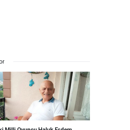
or
ki Milli Oyuncu Haluk Erdem