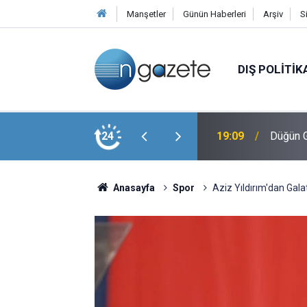
Manşetler
Günün Haberleri
Arşiv
S
DIŞ POLITIK
l Esenyurt'ta Net Mesaj: Yaptığınız Yanınıza
24
19:09
Düğün G
Anasayfa
Spor
Aziz Yıldırım'dan Gala