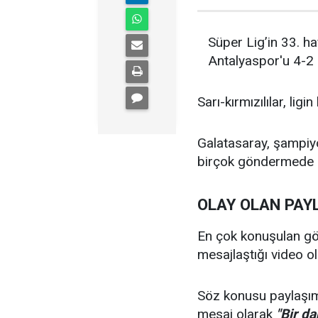
Süper Lig’in 33. ha
Antalyaspor'u 4-2 
Sarı-kırmızılılar, lig
Galatasaray, şampiy
birçok göndermede 
OLAY OLAN PAY
En çok konuşulan gönd
mesajlaştığı video ol
Söz konusu paylaş
mesaj olarak
"Bir d