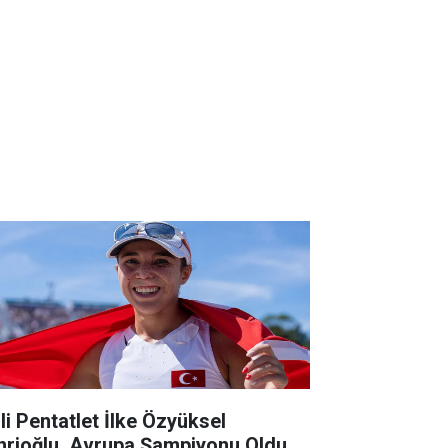
lli Pentatlet İlke Özyüksel
hrioğlu, Avrupa Şampiyonu Oldu