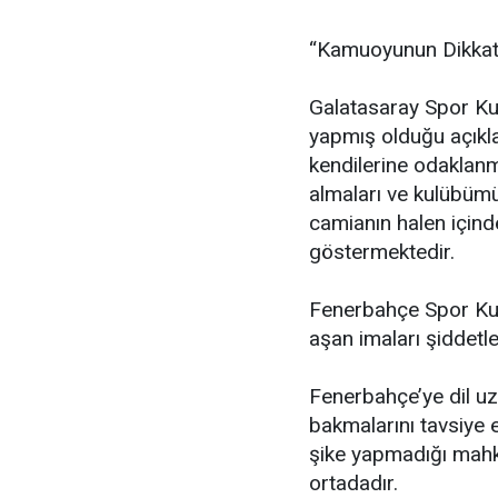
“Kamuoyunun Dikkat
Galatasaray Spor Kul
yapmış olduğu açıkla
kendilerine odaklan
almaları ve kulübümü
camianın halen içind
göstermektedir.
Fenerbahçe Spor Kulü
aşan imaları şiddetle
Fenerbahçe’ye dil uz
bakmalarını tavsiye 
şike yapmadığı mahke
ortadadır.