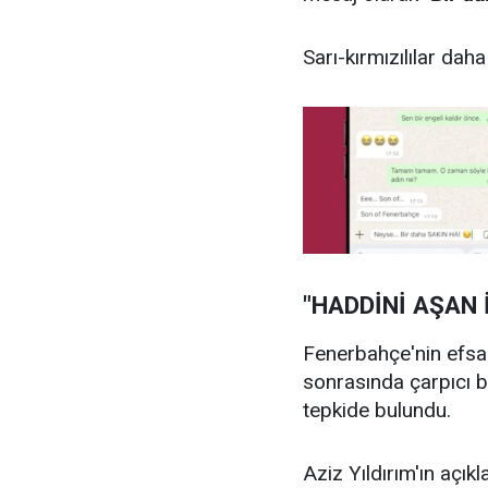
Sarı-kırmızılılar dah
"HADDİNİ AŞAN 
Fenerbahçe'nin efsan
sonrasında çarpıcı bi
tepkide bulundu.
Aziz Yıldırım'ın açık