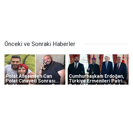
Önceki ve Sonraki Haberler
Polat Ailesinden Can
Cumhurbaşkanı Erdoğan,
Polat Cinayeti Sonrası
Türkiye Ermenileri Patriği
Açıklama: “Yasımıza Saygı
Sahak Maşalyan'ı Kabul
Gösterilsin”
Etti