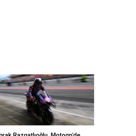
prak Razgatlıoğlu, Motogp'de