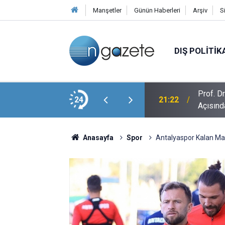
Manşetler
Günün Haberleri
Arşiv
S
DIŞ POLITIK
Prof. D
ir Zamanlar Söz Namustu
24
21:22
Açısınd
Anasayfa
Spor
Antalyaspor Kalan Ma