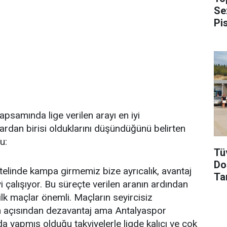
Se
Pi
apsamında lige verilen arayı en iyi
ardan birisi olduklarını düşündüğünü belirten
u:
Tü
Dos
otelinde kampa girmemiz bize ayrıcalık, avantaj
Ta
i çalışıyor. Bu süreçte verilen aranın ardından
ilk maçlar önemli. Maçların seyircisiz
 açısından dezavantaj ama Antalyaspor
da yapmış olduğu takviyelerle ligde kalıcı ve çok