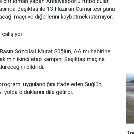
ift idman yapan Antalyasporlu futbolcular,
tasında Beşiktaş ile 13 Haziran Cumartesi günü
ağı maçı ve diğerlerini kaybetmek istemiyor.
 çalışıyor
 Basın Sözcüsü Murat Süğlün, AA muhabirine
takımın ikinci etap kampını Beşiktaş maçına
üreceğini bildirdi.
 programı uygulandığını ifade eden Süğlün,
 yolda olduklarını dile getirdi.
To