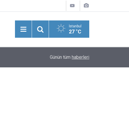
İstanbul
27 °C
DMM, "Mekke Ortak Savunma Anlaşması'nın NA
20:13
Günün tüm
haberleri
Çeliştiği" İddiasını Yalanladı