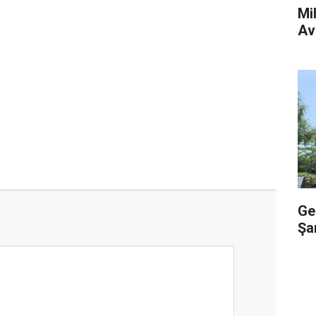
Mi
Av
Ge
Şa