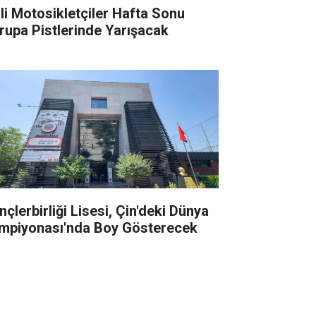
lli Motosikletçiler Hafta Sonu
rupa Pistlerinde Yarışacak
nçlerbirliği Lisesi, Çin'deki Dünya
mpiyonası'nda Boy Gösterecek