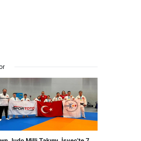
or
wn Judo Milli Takımı, İsveç'te 7