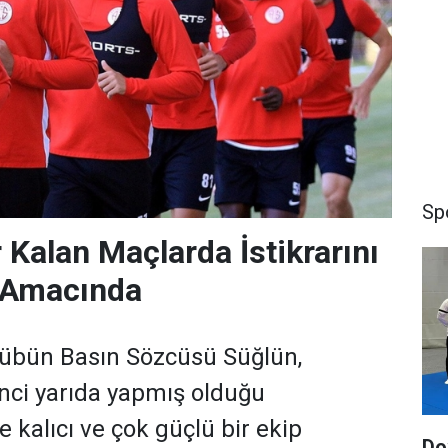
Sp
 Kalan Maçlarda İstikrarını
 Amacında
lübün Basın Sözcüsü Süğlün,
inci yarıda yapmış olduğu
de kalıcı ve çok güçlü bir ekip
Do