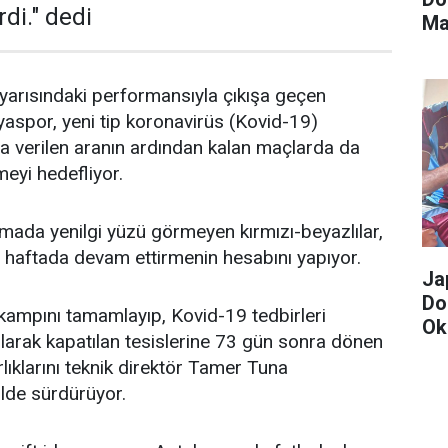
di." dedi
Ma
 yarısındaki performansıyla çıkışa geçen
aspor, yeni tip koronavirüs (Kovid-19)
a verilen aranın ardından kalan maçlarda da
meyi hedefliyor.
mada yenilgi yüzü görmeyen kırmızı-beyazlılar,
8 haftada devam ettirmenin hesabını yapıyor.
Ja
Do
p kampını tamamlayıp, Kovid-19 tedbirleri
Ok
larak kapatılan tesislerine 73 gün sonra dönen
Ka
rlıklarını teknik direktör Tamer Tuna
ilde sürdürüyor.