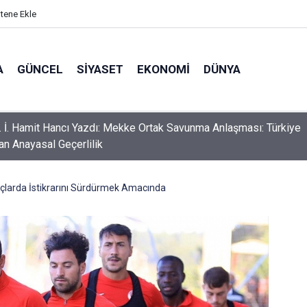
itene Ekle
A
GÜNCEL
SIYASET
EKONOMI
DÜNYA
r. İ. Hamit Hancı Yazdı: Mekke Ortak Savunma Anlaşması: Türkiye
an Anayasal Geçerlilik
çlarda İstikrarını Sürdürmek Amacında