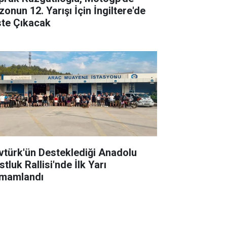
zonun 12. Yarışı İçin İngiltere'de
ste Çıkacak
vtürk'ün Desteklediği Anadolu
tluk Rallisi'nde İlk Yarı
mamlandı