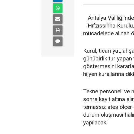
Antalya Valiliği'n
Hıfzıssıhha Kurulu,
mücadelede alınan ö
Kurul, ticari yat, ahşa
günübirlik tur yapan 
göstermesini kararlaş
hijyen kurallarına dik
Tekne personeli ve mi
sonra kayıt altına al
temassız ateş ölçer i
durum oluşması hali
yapılacak.