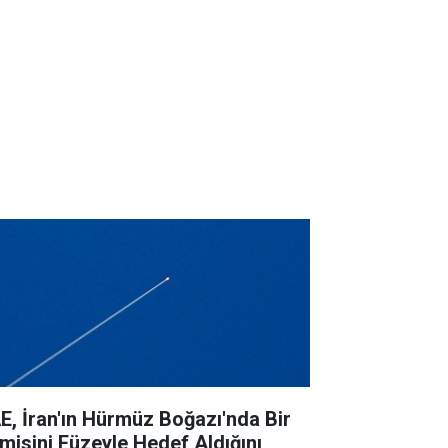
E, İran'ın Hürmüz Boğazı'nda Bir
misini Füzeyle Hedef Aldığını