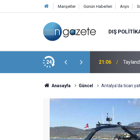
Manşetler
Günün Haberleri
Arşiv
S
DIŞ POLITIK
a Şehitler Anıldı
24
21:06
Tayland
Anasayfa
Güncel
Antalya'da ticari yat