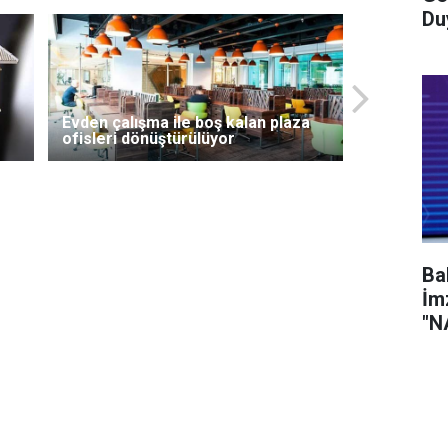
Du
Evden çalışma ile boş kalan plaza
ofisleri dönüştürülüyor
Ba
İm
"N