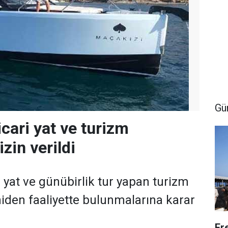
Gü
icari yat ve turizm
izin verildi
i yat ve günübirlik tur yapan turizm
niden faaliyette bulunmalarına karar
Er