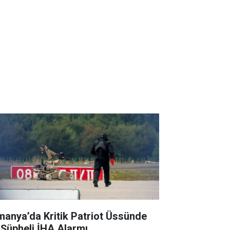
manya’da Kritik Patriot Üssünde
i Şüpheli İHA Alarmı