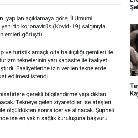
Şeh
den yapılan açıklamaya göre, İl Umumi
 yeni tip koronavirüs (Kovid-19) salgınıyla
nlemleri görüştü.
p ve turistik amaçlı olta balıkçılığı gemileri ile
turizm teknelerinin yarı kapasite ile faaliyet
tırdı. Faaliyetlerine izin verilen teknelerde
kat edilmesi istendi.
Ta
Ka
safirlere gerekli bilgilendirme yapıldıktan
ınacak. Tekneye gelen ziyaretçiler ise ateşleri
le ölçüldükten sonra içeriye alınacak. Şüpheli
nde ise en yakın sağlık kuruluşuna başvuru