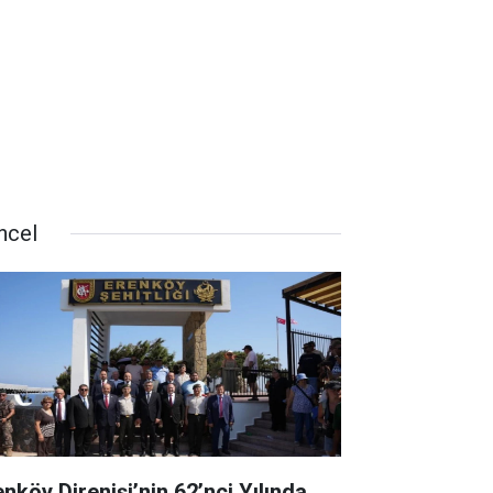
ncel
enköy Direnişi’nin 62’nci Yılında