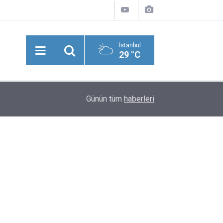
İstanbul
29 °C
21:04
Almanya’da Kritik Patriot Üssünde İki Şüpheli İ
Günün tüm
haberleri