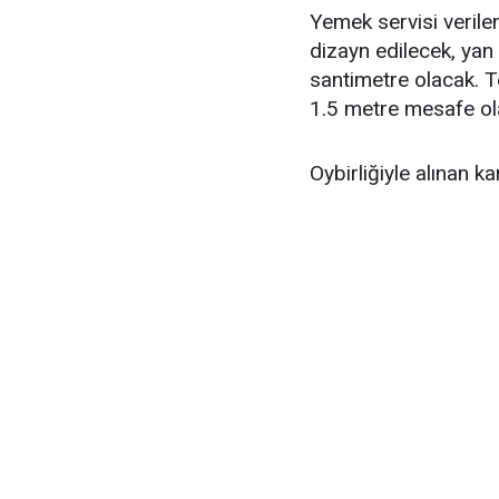
Yemek servisi verile
dizayn edilecek, yan
santimetre olacak. T
1.5 metre mesafe ola
Oybirliğiyle alınan k