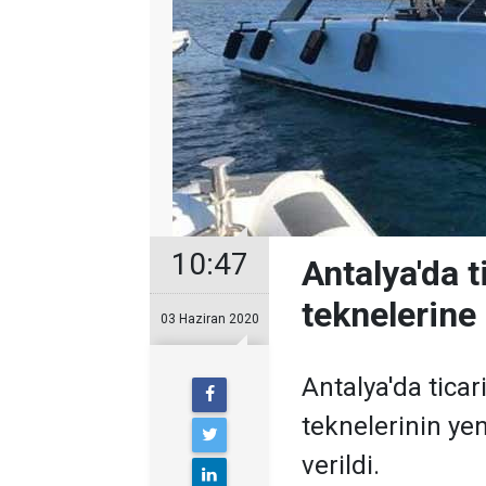
10:47
Antalya'da t
teknelerine 
03 Haziran 2020
Antalya'da ticar
teknelerinin ye
verildi.