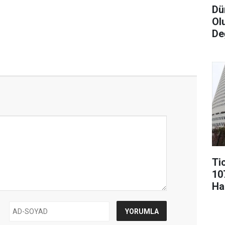
Dü
Ol
De
Ti
10
Ha