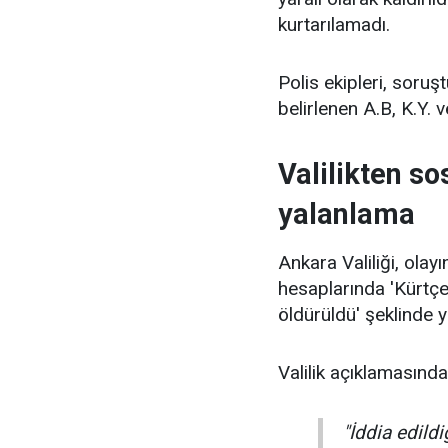
kurtarılamadı.
Polis ekipleri, soru
belirlenen A.B, K.Y. v
Valilikten s
yalanlama
Ankara Valiliği, ola
hesaplarında 'Kürtç
öldürüldü' şeklinde y
Valilik açıklamasında
"İddia edildi