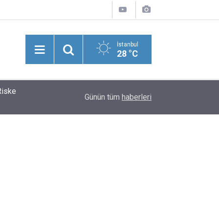
İstanbul
28 °C
Riske
Kolombiya'nın Yeni Cumhurbaşkanı Abelardo De 
11:39
Günün tüm
haberleri
Hızlı Yükseliş