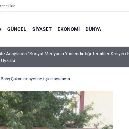
itene Ekle
A
GÜNCEL
SIYASET
EKONOMI
DÜNYA
ite Adaylarına "Sosyal Medyanın Yönlendirdiği Tercihler Kariyeri 
" Uyarısı
 Barış Çakan cinayetine ilişkin açıklama