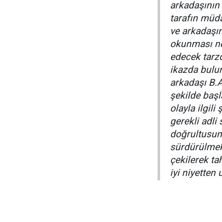
arkadaşının
tarafın müd
ve arkadaşın
okunması ned
edecek tarz
ikazda bulu
arkadaşı B.A
şekilde başl
olayla ilgili
gerekli adli
doğrultusund
sürdürülmek
çekilerek ta
iyi niyetten