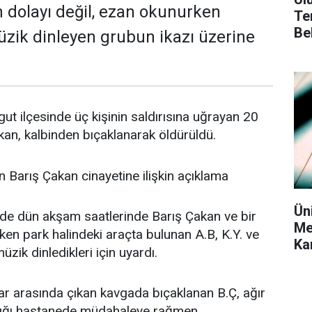
dolayı değil, ezan okunurken
Te
Bel
zik dinleyen grubun ikazı üzerine
gut ilçesinde üç kişinin saldırısına uğrayan 20
kan, kalbinden bıçaklanarak öldürüldü.
Ün
de dün akşam saatlerinde Barış Çakan ve bir
Me
ken park halindeki araçta bulunan A.B, K.Y. ve
Kar
üzik dinledikleri için uyardı.
ar arasında çıkan kavgada bıçaklanan B.Ç, ağır
ıldığı hastanede müdahaleye rağmen