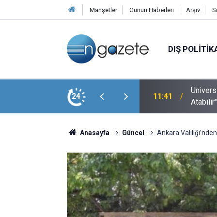
Manşetler
Günün Haberleri
Arşiv
S
DIŞ POLITIK
Ünivers
l Temasını "Ortak Gelecek" İçin Belirledi
24
11:41
Atabilir
Anasayfa
Güncel
Ankara Valiliği’nden