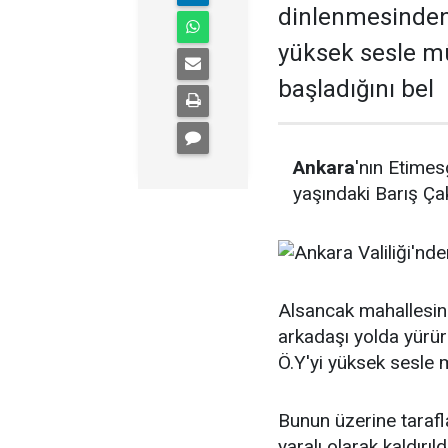
dinlenmesinden 
yüksek sesle mü
başladığını bel
Ankara
'nın Etimes
yaşındaki Barış Ça
Alsancak mahallesin
arkadaşı yolda yürür
Ö.Y'yi yüksek sesle m
Bunun üzerine tarafl
yaralı olarak kaldır