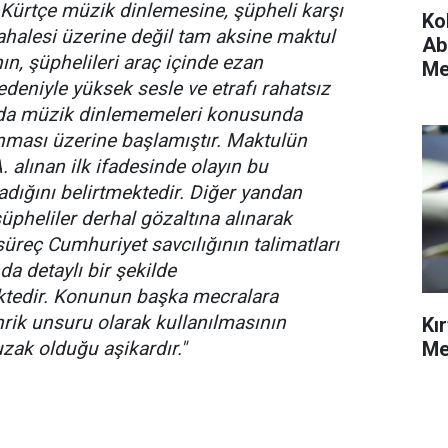
 Kürtçe müzik dinlemesine, şüpheli karşı
Ko
ahalesi üzerine değil tam aksine maktul
Ab
ın, şüphelileri araç içinde ezan
Me
eniyle yüksek sesle ve etrafı rahatsız
da müzik dinlememeleri konusunda
nması üzerine başlamıştır. Maktulün
. alınan ilk ifadesinde olayın bu
adığını belirtmektedir. Diğer yandan
 şüpheliler derhal gözaltına alınarak
 süreç Cumhuriyet savcılığının talimatları
a detaylı bir şekilde
tedir. Konunun başka mecralara
hrik unsuru olarak kullanılmasının
Kı
 uzak olduğu aşikardır."
Me