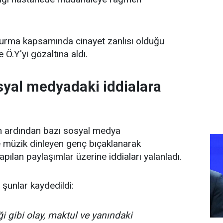
şturma kapsamında cinayet zanlısı olduğu
e Ö.Y'yi gözaltına aldı.
osyal medyadaki iddialara
yın ardından bazı sosyal medya
e müzik dinleyen genç bıçaklanarak
apılan paylaşımlar üzerine iddiaları yalanladı.
 şunlar kaydedildi:
ği gibi olay, maktul ve yanındaki