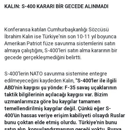
KALIN: S-400 KARARI BİR GECEDE ALINMADI
Konferansa katılan Cumhurbaşkanlığı Sözcüsü
İbrahim Kalın ise Türkiye'nin son 10-11 yıl boyunca
Amerikan Patriot füze savunma sistemlerini satın
almaya çalıştığını, S-400'leri satın alma kararının bir
gecede gerçekleşmediğini belirtti.
S-400'lerin NATO savunma sistemine entegre
edilmeyeceğini kaydeden Kalın,
"S-400'ler ile ilgili
ABD'nin kaygısı şu yönde: F-35 savaş uçaklarının
taktik bilgilerinin açılacağı kaygısı var. Bizim
uzmanlarımıza göre bu kaygılar tamamen
temellendirilmiş kaygılar değil. Çünkü eğer S-
400'ün hassas veriye erişim kabiliyeti olsaydı Ruslar
bunu çoktan elde etmiş olurdu. Türkiye'nin bunu
satın alıp, konuşlandırmasının gereği yoktu. Rusya,