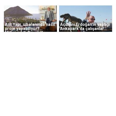
Ant Yapı, sit alanında nasıl
Açılışını Erdoğan'ın yaptığı
proje yapabiliyor?
Ankapark'da çalışanlar
Milletvekili Çepni: Koyu
maaşlarını alamıyor
çalmışlar, gasp etmişler