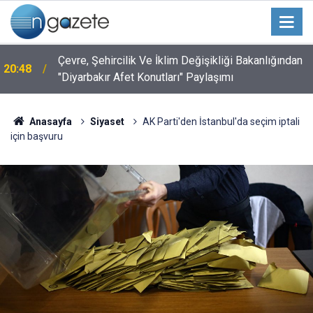
Çevre, Şehircilik Ve İklim Değişikliği Bakanlığından
20:48
"Diyarbakır Afet Konutları" Paylaşımı
Anasayfa
Siyaset
AK Parti'den İstanbul'da seçim iptali
için başvuru