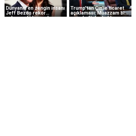
Dünyanın en zengin insanı
Trump’tan Çin’le ticaret
Jeff Bezos rekor
açıklaması: Muazzam bir
anlaşmayla boşandı
şeye haftalar kaldı