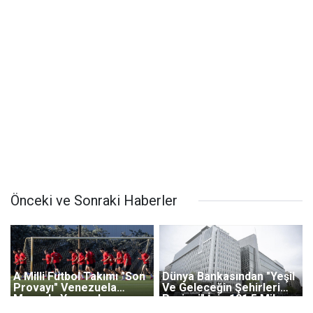
Önceki ve Sonraki Haberler
A Milli Futbol Takımı "Son
Dünya Bankasından "Yeşil
Provayı" Venezuela
Ve Geleceğin Şehirleri
Maçında Yapacak
Projesi" İçin 191,5 Milyon
Avro Kaynak