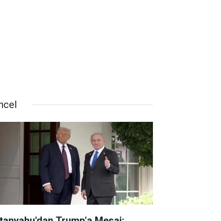
ncel
tanyahu'dan Trump'a Mesaj: