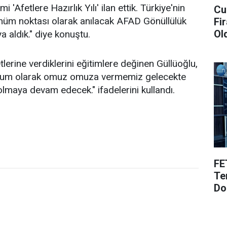
Afetlere Hazırlık Yılı' ilan ettik. Türkiye'nin
Cu
nüm noktası olarak anılacak AFAD Gönüllülük
Fi
Ol
 aldık." diye konuştu.
lerine verdiklerini eğitimlere değinen Güllüoğlu,
kurum olarak omuz omuza vermemiz gelecekte
olmaya devam edecek." ifadelerini kullandı.
FE
Te
Do
2)