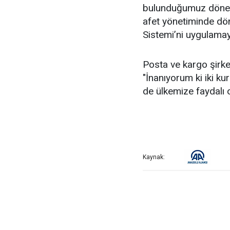
bulunduğumuz dönemi '
afet yönetiminde dö
Sistemi’ni uygulamaya
Posta ve kargo şirket
"İnanıyorum ki iki 
de ülkemize faydalı 
Kaynak: