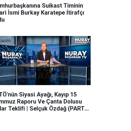
mhurbaşkanına Suikast Timinin
rari İsmi Burkay Karatepe İtirafçı
du
TÖ'nün Siyasi Ayağı, Kayıp 15
mmuz Raporu Ve Çanta Dolusu
lar Teklifi | Selçuk Özdağ (PART