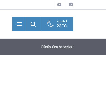
İstanbul
23 °C
23:27
MHP'li Yıldız'dan 'Demirtaş' Sorusuna Tek Kelime
Günün tüm
haberleri