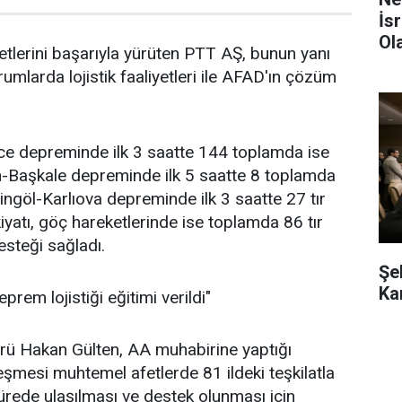
İs
Ol
yetlerini başarıyla yürüten PTT AŞ, bunun yanı
urumlarda lojistik faaliyetleri ile AFAD'ın çözüm
ice depreminde ilk 3 saatte 144 toplamda ise
an-Başkale depreminde ilk 5 saatte 8 toplamda
 Bingöl-Karlıova depreminde ilk 3 saatte 27 tır
iyatı, göç hareketlerinde ise toplamda 86 tır
desteği sağladı.
Şe
Ka
prem lojistiği eğitimi verildi"
ü Hakan Gülten, AA muhabirine yaptığı
şmesi muhtemel afetlerde 81 ildeki teşkilatla
sürede ulaşılması ve destek olunması için