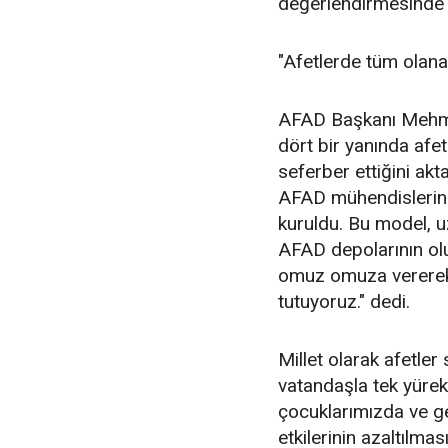
değerlendirmesinde 
"Afetlerde tüm olanak
AFAD Başkanı Mehme
dört bir yanında afet
seferber ettiğini akt
AFAD mühendislerinin 
kuruldu. Bu model, u
AFAD depolarının olu
omuz omuza vererek 
tutuyoruz." dedi.
Millet olarak afetler
vatandaşla tek yürek 
çocuklarımızda ve ge
etkilerinin azaltılm