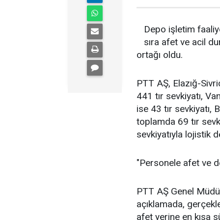
Depo işletim faali
sıra afet ve acil d
ortağı oldu.
PTT AŞ, Elazığ-Sivr
441 tır sevkiyatı, V
ise 43 tır sevkiyatı,
toplamda 69 tır sevk
sevkiyatıyla lojistik 
"Personele afet ve de
PTT AŞ Genel Müdür
açıklamada, gerçekle
afet yerine en kısa 