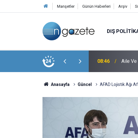
Manşetler
Günün Haberleri
Arşiv
S
DIŞ POLITIK
çeren Kanun Teklifi Komisyondan Geçti
24
08:46
Aile Ve
Anasayfa
Güncel
AFAD Lojistik Ağı Af