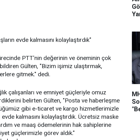
Gö
Ya
arın evde kalmasını kolaylaştırdık"
ecinde PTT'nin değerinin ve öneminin çok
 bildiren Gülten, "Bizim işimiz ulaştırmak,
rlere gitmek." dedi.
lık çalışanları ve emniyet güçleriyle omuz
MH
iklerini belirten Gülten, "Posta ve haberleşme
So
üğümüz gibi e-ticaret ve kargo hizmetlerimizle
"B
 evde kalmasını kolaylaştırdık. Ücretsiz maske
yardım ve maaş ödemelerinin hak sahiplerine
yet güçlerimizle görev aldık."