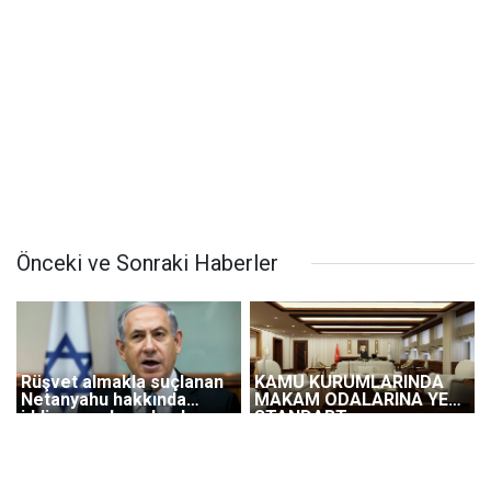
Önceki ve Sonraki Haberler
Rüşvet almakla suçlanan
KAMU KURUMLARINDA
Netanyahu hakkında
MAKAM ODALARINA YENİ
iddianame hazırlandı
STANDART