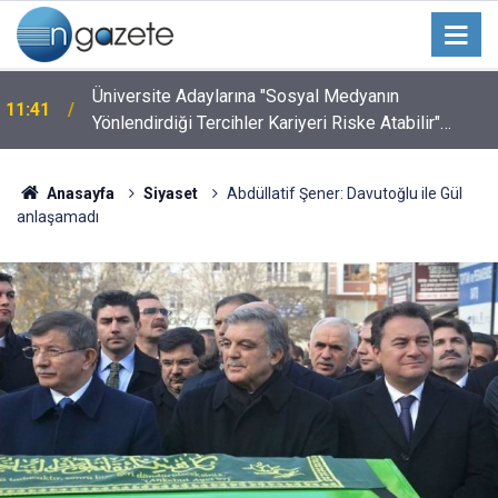
Üniversite Adaylarına "Sosyal Medyanın
11:41
Yönlendirdiği Tercihler Kariyeri Riske Atabilir"
Uyarısı
Anasayfa
Siyaset
Abdüllatif Şener: Davutoğlu ile Gül
anlaşamadı