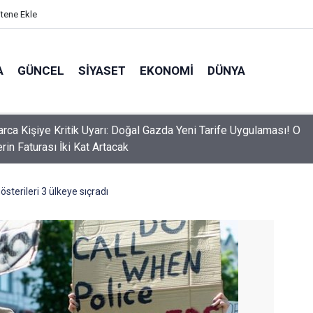
itene Ekle
A
GÜNCEL
SIYASET
EKONOMI
DÜNYA
arca Kişiye Kritik Uyarı: Doğal Gazda Yeni Tarife Uygulaması! O
rin Faturası İki Kat Artacak
sterileri 3 ülkeye sıçradı