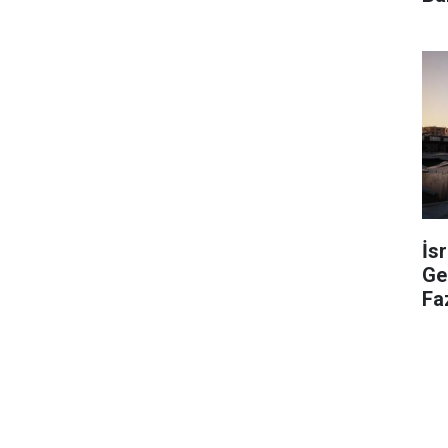
İs
Ge
Faz