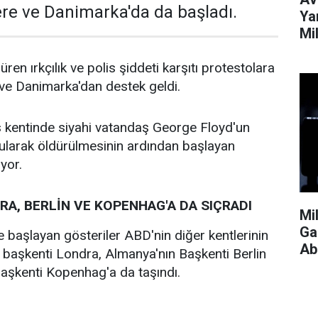
ere ve Danimarka'da da başladı.
Ya
Mi
Edi
ren ırkçılık ve polis şiddeti karşıtı protestolara
 ve Danimarka'dan destek geldi.
 kentinde siyahi vatandaş George Floyd'un
ularak öldürülmesinin ardından başlayan
yor.
A, BERLİN VE KOPENHAG'A DA SIÇRADI
Mi
Ga
 başlayan gösteriler ABD'nin diğer kentlerinin
Ab
in başkenti Londra, Almanya'nın Başkenti Berlin
aşkenti Kopenhag'a da taşındı.