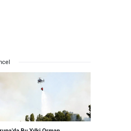
ncel
rupa'da Bu Yılki Orman