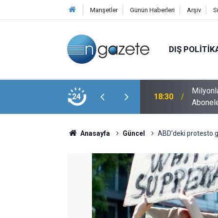
Manşetler
Günün Haberleri
Arşiv
S
DIŞ POLITIK
larının Ekonomik Zararının 19 Milyar Avroyu
Milyonl
24
18:30
Abonele
Anasayfa
Güncel
ABD'deki protesto gö