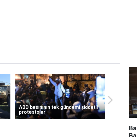
ABD basınının tek gündemi şiddetli
protestolar
Ba
Ba