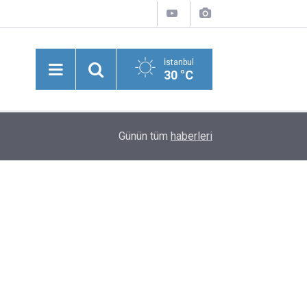
İstanbul
30 °C
18:26
Milli Güvenlik Kurulu Toplandı
Günün tüm
haberleri