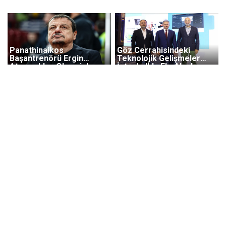
Panathinaikos
Göz Cerrahisindeki
Başantrenörü Ergin
Teknolojik Gelişmeler
Ataman'dan Olympiakos
İstanbul'da Ele Alındı
Taraftarına Tepki