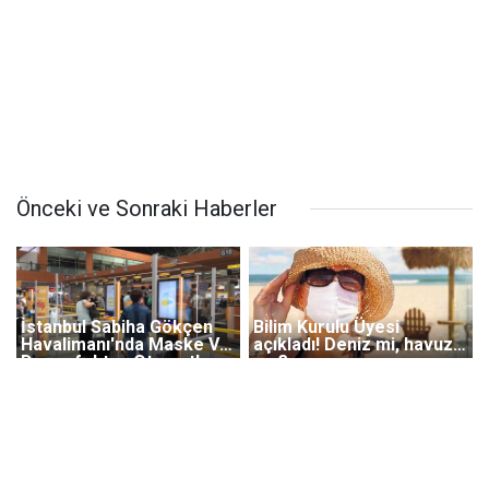
Önceki ve Sonraki Haberler
İstanbul Sabiha Gökçen
Bilim Kurulu Üyesi
Havalimanı'nda Maske Ve
açıkladı! Deniz mi, havuz
Dezenfektan Otomatları
mu?
Kuruldu