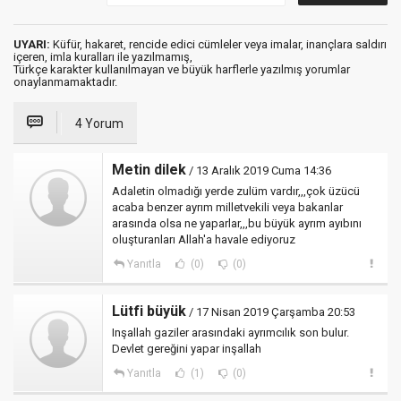
UYARI:
Küfür, hakaret, rencide edici cümleler veya imalar, inançlara saldırı
içeren, imla kuralları ile yazılmamış,
Türkçe karakter kullanılmayan ve büyük harflerle yazılmış yorumlar
onaylanmamaktadır.
4 Yorum
Metin dilek
/ 13 Aralık 2019 Cuma 14:36
Adaletin olmadığı yerde zulüm vardır,,,çok üzücü
acaba benzer ayrım milletvekili veya bakanlar
arasında olsa ne yaparlar,,,bu büyük ayrım ayıbını
oluşturanları Allah'a havale ediyoruz
Yanıtla
(0)
(0)
Lütfi büyük
/ 17 Nisan 2019 Çarşamba 20:53
Inşallah gaziler arasındaki ayrımcılık son bulur.
Devlet gereğini yapar inşallah
Yanıtla
(1)
(0)