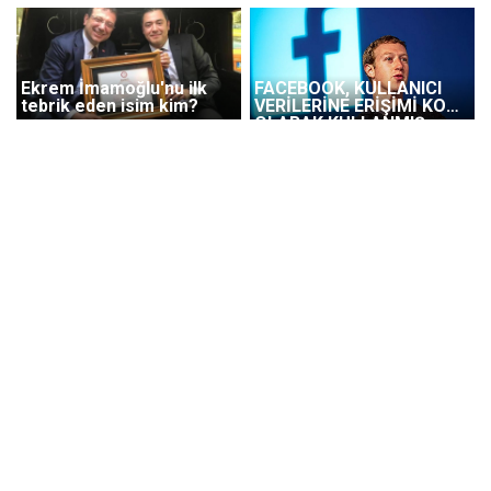
Ekrem İmamoğlu'nu ilk
FACEBOOK, KULLANICI
tebrik eden isim kim?
VERİLERİNE ERİŞİMİ KOZ
OLARAK KULLANMIŞ:
ORTAKLARA VAR,
RAKİPLERE YOK