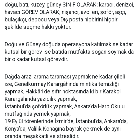
doğu, batı, kuzey, güney SINIF OLARAK; karacı, denizci,
havacı GÖREV OLARAK; nişancı, avcı eri, şoför, aşçı,
bulaşıkçı, depocu veya Dış posta hiçbirini hiçbir
şekilde seçme hakkı yoktur.
Doğu ve Güney doğuda operasyona katılmak ne kadar
kutsal bir görev ise batıda mutfakta soğan soymak da
bir o kadar kutsal görevdir.
Dağda arazi arama taraması yapmak ne kadar çileli
ise, Genelkurmay Karargâhında mıntıka temizliği
yapmak, Hakkâri’de sıfır noktasında ki bir Karakol
Karargâhında yazıcılık yapmak,
İstanbul’da şoförlük yapmak, Ankara’da Harp Okulu
mutfağında yemek yapmak,
19 Eylül törenlerinde İzmir’de, İstanbul’da, Ankara’da,
Konya’da, Valilik Konağına bayrak çekmek de aynı
oranda meşakkatli ve streslidir.