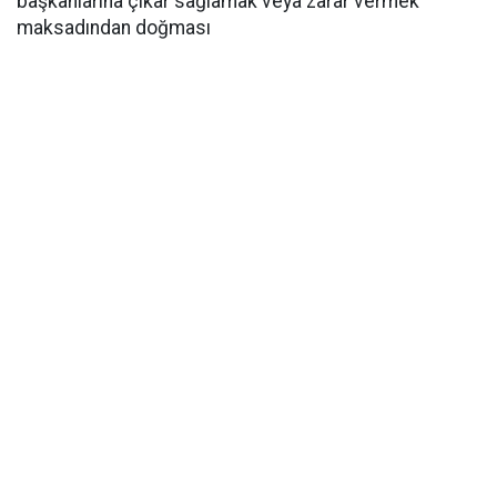
başkanlarına çıkar sağlamak veya zarar vermek
maksadından doğması