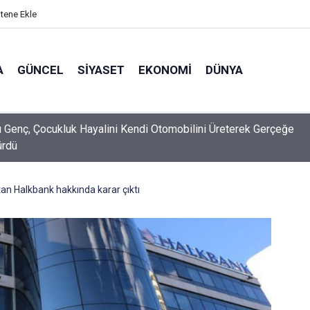
itene Ekle
A
GÜNCEL
SIYASET
EKONOMI
DÜNYA
lı Genç, Çocukluk Hayalini Kendi Otomobilini Üreterek Gerçeğe
ürdü
tan Halkbank hakkında karar çıktı