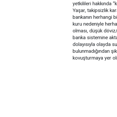
yetkilileri hakkında 
Yaşar, takipsizlik ka
bankanın herhangi b
kuru nedeniyle herh
olması, düşük döviz/a
banka sistemine akta
dolayısıyla olayda s
bulunmadığından şikâ
kovuşturmaya yer olm