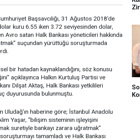
Zi
Cumhuriyet Başsavcılığı, 31 Ağustos 2018’de
dolar kuru 6.55 iken 3.72 seviyesinden dolar,
en Avro satan Halk Bankası yöneticileri hakkında
ratmak” suçundan yürüttüğü soruşturmada
rdi.
sel bir hatadan kaynaklandığını, söz konusu
iğini” açıklayınca Halkın Kurtuluş Partisi ve
anı Dilşat Aktaş, Halk Bankası yetkilileri
So
suç duyurusunda bulunmuştu.
Ko
n Uludağ’ın haberine göre; İstanbul Anadolu
im Yaşar, “bilişim sisteminin işleyişini
ak suretiyle bankayı zarara uğratmak”
soruşturmayı tamamladı ve Halk Bankası