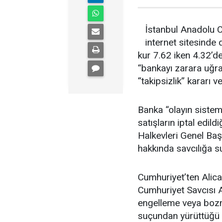
İstanbul Anadolu 
internet sitesinde 
kur 7.62 iken 4.32’d
“bankayı zarara uğ
“takipsizlik” kararı ve
Banka “olayın sistem
satışların iptal edild
Halkevleri Genel Başk
hakkında savcılığa 
Cumhuriyet’ten Alica
Cumhuriyet Savcısı Al
engelleme veya bozm
suçundan yürüttüğü 