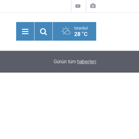
İstanbul
28 °C
Japonya'nın Güneyine İlerleyen Dolphin Tayfunu
15:09
Günün tüm
haberleri
Havaalanı Kapatıldı