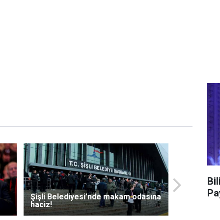
Bi
Pa
Şişli Belediyesi’nde makam odasına
haciz!