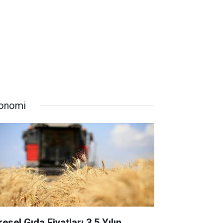
onomi
esel Gıda Fiyatları 3,5 Yılın