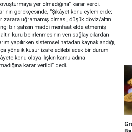
“kovuşturmaya yer olmadığına” karar verdi.
rarının gerekçesinde, “Şikâyet konu eylemlerde;
ir zarara uğramamış olması, düşük döviz/altın
angi bir şahsın maddi menfaat elde etmemiş
ltın kuru belirlenmesinin veri sağlayıcılardan
rım yapılırken sistemsel hatadan kaynaklandığı,
uça yönelik kusur izafe edilebilecek bir durum
yete konu olaya ilişkin kamu adına
adığına karar verildi” dedi.
Gr
Ba