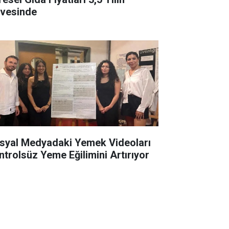
rvesinde
syal Medyadaki Yemek Videoları
ntrolsüz Yeme Eğilimini Artırıyor