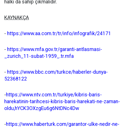
halkı da sahip çıkmalıdır.
KAYNAKÇA
-
https://www.aa.com.tr/tr/info/infografik/24171
-
https://www.mfa.gov.tr/garanti-antlasmasi-
_zurich_11-subat-1959_.tr.mfa
-
https://www.bbc.com/turkce/haberler-dunya-
52368122
-
https://www.ntv.com.tr/turkiye/kibris-baris-
harekatinin-tarihcesi-kibris-baris-harekati-ne-zaman-
oldu,hYCK3OXzgEu6g6NtDNc4Dw
-
https://www.haberturk.com/garantor-ulke-nedir-ne-