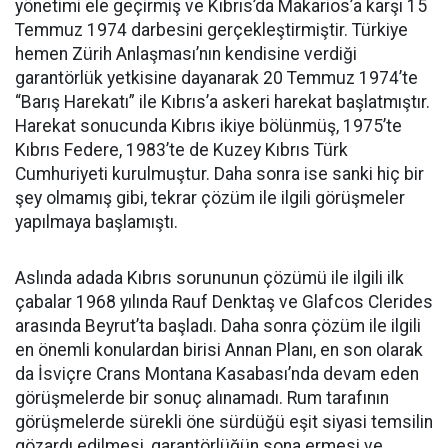
yönetimi ele geçirmiş ve Kıbrıs’da Makarios’a karşı 15
Temmuz 1974 darbesini gerçekleştirmiştir. Türkiye
hemen Zürih Anlaşması’nın kendisine verdiği
garantörlük yetkisine dayanarak 20 Temmuz 1974’te
“Barış Harekatı” ile Kıbrıs’a askeri harekat başlatmıştır.
Harekat sonucunda Kıbrıs ikiye bölünmüş, 1975’te
Kıbrıs Federe, 1983’te de Kuzey Kıbrıs Türk
Cumhuriyeti kurulmuştur. Daha sonra ise sanki hiç bir
şey olmamış gibi, tekrar çözüm ile ilgili görüşmeler
yapılmaya başlamıştı.
Aslında adada Kıbrıs sorununun çözümü ile ilgili ilk
çabalar 1968 yılında Rauf Denktaş ve Glafcos Clerides
arasında Beyrut’ta başladı. Daha sonra çözüm ile ilgili
en önemli konulardan birisi Annan Planı, en son olarak
da İsviçre Crans Montana Kasabası’nda devam eden
görüşmelerde bir sonuç alınamadı. Rum tarafının
görüşmelerde sürekli öne sürdüğü eşit siyasi temsilin
gözardı edilmesi, garantörlüğün sona ermesi ve