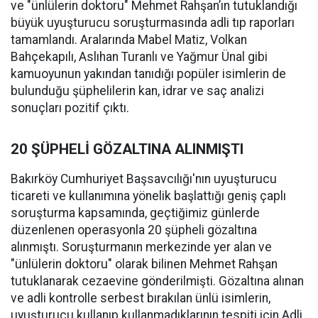
ve "ünlülerin doktoru" Mehmet Rahşan’ın tutuklandığı
büyük uyuşturucu soruşturmasında adli tıp raporları
tamamlandı. Aralarında Mabel Matiz, Volkan
Bahçekapılı, Aslıhan Turanlı ve Yağmur Ünal gibi
kamuoyunun yakından tanıdığı popüler isimlerin de
bulunduğu şüphelilerin kan, idrar ve saç analizi
sonuçları pozitif çıktı.
20 ŞÜPHELİ GÖZALTINA ALINMIŞTI
Bakırköy Cumhuriyet Başsavcılığı'nın uyuşturucu
ticareti ve kullanımına yönelik başlattığı geniş çaplı
soruşturma kapsamında, geçtiğimiz günlerde
düzenlenen operasyonla 20 şüpheli gözaltına
alınmıştı. Soruşturmanın merkezinde yer alan ve
"ünlülerin doktoru" olarak bilinen Mehmet Rahşan
tutuklanarak cezaevine gönderilmişti. Gözaltına alınan
ve adli kontrolle serbest bırakılan ünlü isimlerin,
uyuşturucu kullanıp kullanmadıklarının tespiti için Adli