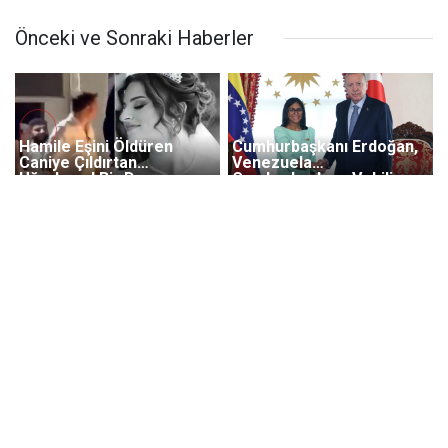
Önceki ve Sonraki Haberler
Hamile Eşini Öldüren
Cumhurbaşkanı Erdoğan,
Caniye Çıldırtan
Venezuela
Uğurlama! Bir De
Cumhurbaşkanı Vekili
Tebessüm Etti
Rodriguez İle Görüştü