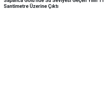
Sapanca Gölü'nde Su Seviyesi Geçen Yılın 11
Santimetre Üzerine Çıktı